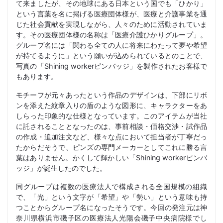
て来ましたが、その地球にある日本という国でも「ひかり」
という言葉を名に掲げる医療団体様が、医療と介護事業を通
じた社会貢献を実現しながら、人々のために活動されていま
す。その医療団体様の名称は「医療介護ひかりグループ」。
グループ名には「関わる全ての人に将来にわたって夢や希望
が持てるように」という願いが込められているとのことで、
写真の「Shining workerピンバッジ」を製作されたお客様で
もあります。
モチーフが元々あったという作品のデザインは、下部にリボ
ンを添えた紋章入りの盾のような図形に、キャラクターをあ
しらった印象的な仕様となっています。このアイテムが当社
に託されることとなったのは、事前相談・価格交渉・試作品
の作成・追加注文など、様々な点において担当者が丁寧だっ
たからだそうで、ピンズの専門メーカーとしてこれに勝る言
葉はありません。かくして輝かしい「Shining workerピンバ
ッジ」が誕生したのでした。
同グループは複数の医療法人で構成される全国規模の組織
で、「光」という文字が「希望」や「勢い」という意味も持
つことからグループ名になったそうです。今回の発注元は神
奈川県横浜市磯子区の医療法人光陽会磯子中央病院様でし