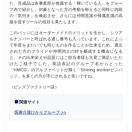
た。完成品は各事業所が推薦する「輝いている人」をグルー
プ内で紹介し、対象となった方の考動を称えると同時に内部
の「気付き」を喚起させ、さらには仲間意識や帰属意識の高
揚を促すツールの役目も果たします。
このバッジにはオーダーメイドのメリットを生かし、シリア
ルナンバーと呼ばれる通し番号も入っています。これによっ
て年度をまたいでも同じものを作ることが出来るため、選出
された方のプライドや仲間同士の絆を醸成する機会になる
と、その出来栄えや品質にはご担当者様も大変ご満足いただ
けたご様子でした。英語表記のグループ名からとった
「HMCG」のアルファベットが輝く「Shining workerピンバ
ッジ」を多くの方が手にされると良いですね。
（ピンズファクトリー談）
関連サイト
医療介護ひかりグループ