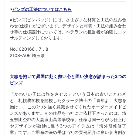
ピンズの工法についてはこちら
※ピンズ(ピンバッジ）には、さまざまな材質と工法の組み合
わせ(仕様）がございます。デザインと材質・工法の組み合わ
せ等の仕様設計については、ベテランの担当者が的確にコン
サルティングしております。
No.1020166，7，8
2108-A06 埼玉県
大志を抱いて異国に赴く熱い心と固い決意が詰まった3つの
ピンズ
「かわいい子には旅をさせよ」という日本の古いことわざ
と、札幌農学校を開校したクラーク博士の「青年よ、大志を
抱け」。この2つを強く意識させてくれたオーダーメイドピ
ンズがあります。その作品を当社にご依頼下さったのは、埼
玉県比企郡の大妻嵐山高等学校様。仕様は同一ながら仕上げ
やデザインが微妙に違う3つのアイテムは「海外研修修了
章」です。ご用命の決め手は当社の実例紹介に良い参考例が