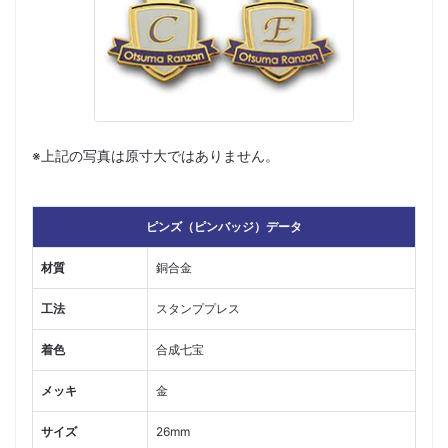
※上記の写真は原寸大ではありません。
ピンズ（ピンバッジ）データ
材質
銅合金
工法
スタンププレス
着色
合成七宝
メッキ
金
サイズ
26mm