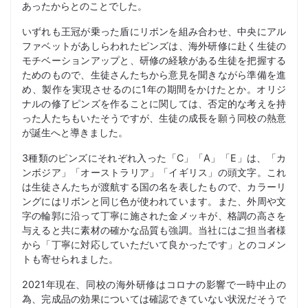
あったからとのことでした。
いずれも王冠が乗った盾にリボンを組み合わせ、中央にアル
ファベットがあしらわれたピンズは、海外研修に赴く生徒の
モチベーションアップと、研修の経験がある生徒を把握する
ためのもので、生徒さんたちから意見を聞きながら準備を進
め、製作を実現させるのに1年の期間をかけたとか。オリジ
ナルの修了ピンズを作ることに関しては、否定的な考えを持
った人たちもいたそうですが、生徒の成長を願う同校の熱意
が誕生へと導きました。
3種類のピンズにそれぞれ入った「C」「A」「E」は、「カ
ンボジア」「オーストラリア」「イギリス」の頭文字。これ
は生徒さんたちが渡航する国の名を表したもので、カラーリ
ングにはリボンと同じ色が使われています。また、外周や文
字の輪郭に沿って丁寧に施された金メッキが、格調の高さを
与えると共に素材の確かな品質も強調。当社にはご担当者様
から「丁寧に対応していただいて良かったです」とのコメン
トも寄せられました。
2021年現在、同校の海外研修はコロナの影響で一時中止の
為、完成品の効果については確認できていない状況だそうで