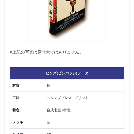
※上記の写真は原寸大ではありません。
ピンズ(ピンバッジ)データ
材質
銅
工法
スタンププレス+プリント
着色
合成七宝+特色
メッキ
金