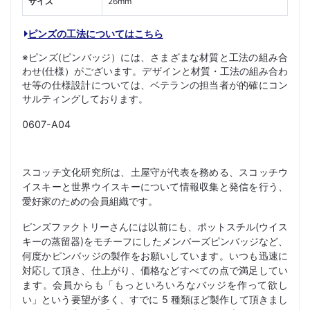
サイズ
26mm
ピンズの工法についてはこちら
※ピンズ(ピンバッジ）には、さまざまな材質と工法の組み合
わせ(仕様）がございます。デザインと材質・工法の組み合わ
せ等の仕様設計については、ベテランの担当者が的確にコン
サルティングしております。
0607-A04
スコッチ文化研究所は、土屋守が代表を務める、スコッチウ
イスキーと世界ウイスキーについて情報収集と発信を行う、
愛好家のための会員組織です。
ピンズファクトリーさんには以前にも、ポットスチル(ウイス
キーの蒸留器)をモチーフにしたメンバーズピンバッジなど、
何度かピンバッジの製作をお願いしています。いつも迅速に
対応して頂き、仕上がり、価格などすべての点で満足してい
ます。会員からも「もっといろいろなバッジを作って欲し
い」という要望が多く、すでに 5 種類ほど製作して頂きまし