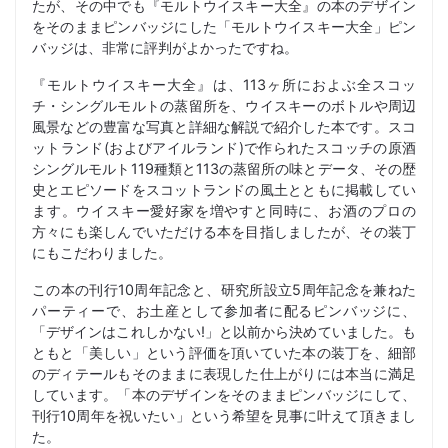
たが、その中でも『モルトウイスキー大全』の本のデザイン
をそのままピンバッジにした「モルトウイスキー大全」ピン
バッジは、非常に評判がよかったですね。
『モルトウイスキー大全』は、113ヶ所におよぶ全スコッ
チ・シングルモルトの蒸留所を、ウイスキーのボトルや周辺
風景などの豊富な写真と詳細な解説で紹介した本です。スコ
ットランド(およびアイルランド)で作られたスコッチの原酒
シングルモルト119種類と113の蒸留所の味とデータ、その歴
史とエピソードをスコットランドの風土とともに掲載してい
ます。ウイスキー愛好家を増やすと同時に、お酒のプロの
方々にも楽しんでいただける本を目指しましたが、その装丁
にもこだわりました。
この本の刊行10周年記念と、研究所設立5周年記念を兼ねた
パーティーで、お土産として参加者に配るピンバッジに、
「デザインはこれしかない!」と以前から決めていました。も
ともと「美しい」という評価を頂いていた本の装丁を、細部
のディテールもそのままに表現した仕上がりには本当に満足
しています。「本のデザインをそのままピンバッジにして、
刊行10周年を祝いたい」という希望を見事に叶えて頂きまし
た。