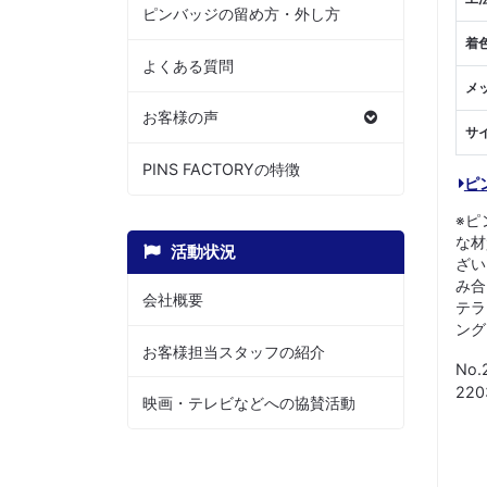
ピンバッジの留め方・外し方
着
よくある質問
メ
お客様の声
サ
PINS FACTORYの特徴
ピ
※ピ
な材
活動状況
ざい
み合
会社概要
テラ
ング
お客様担当スタッフの紹介
No.
22
映画・テレビなどへの協賛活動