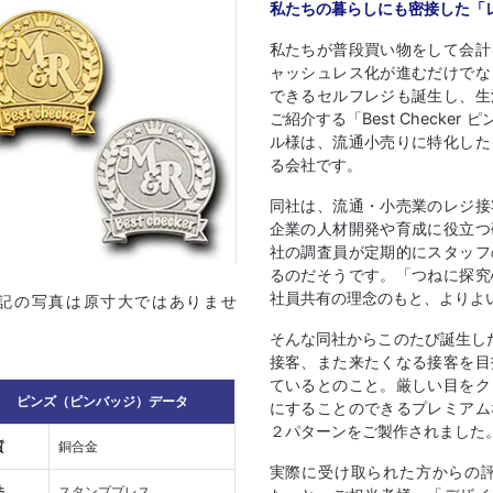
私たちの暮らしにも密接した「
私たちが普段買い物をして会計
ャッシュレス化が進むだけでな
できるセルフレジも誕生し、生
ご紹介する「Best Check
ル様は、流通小売りに特化した
る会社です。
同社は、流通・小売業のレジ接
企業の人材開発や育成に役立つ
社の調査員が定期的にスタッフ
るのだそうです。「つねに探究
社員共有の理念のもと、よりよ
上記の写真は原寸大ではありませ
そんな同社からこのたび誕生した「
接客、また来たくなる接客を目
ているとのこと。厳しい目をク
ピンズ（ピンバッジ）データ
にすることのできるプレミアム
２パターンをご製作されました
質
銅合金
実際に受け取られた方からの
法
スタンププレス