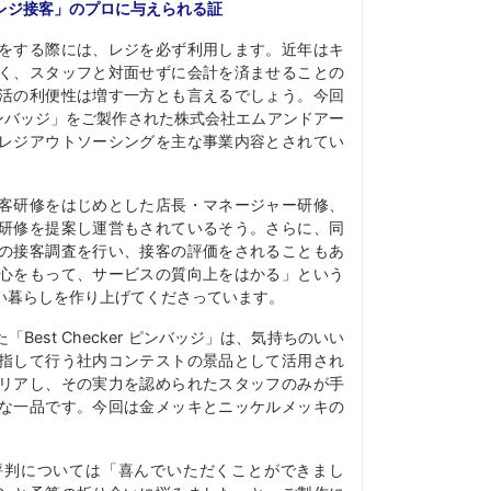
レジ接客」のプロに与えられる証
をする際には、レジを必ず利用します。近年はキ
く、スタッフと対面せずに会計を済ませることの
活の利便性は増す一方とも言えるでしょう。今回
er ピンバッジ」をご製作された株式会社エムアンドアー
レジアウトソーシングを主な事業内容とされてい
客研修をはじめとした店長・マネージャー研修、
研修を提案し運営もされているそう。さらに、同
の接客調査を行い、接客の評価をされることもあ
心をもって、サービスの質向上をはかる」という
い暮らしを作り上げてくださっています。
Best Checker ピンバッジ」は、気持ちのいい
指して行う社内コンテストの景品として活用され
リアし、その実力を認められたスタッフのみが手
な一品です。今回は金メッキとニッケルメッキの
。
評判については「喜んでいただくことができまし