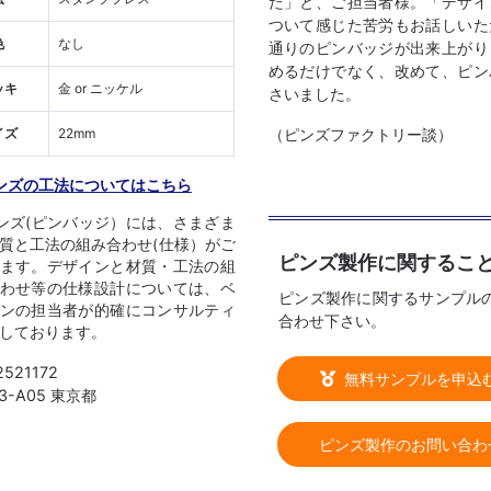
た」と、ご担当者様。「デザイ
ついて感じた苦労もお話しいた
色
なし
通りのピンバッジが出来上がり
めるだけでなく、改めて、ピン
ッキ
金 or ニッケル
さいました。
（ピンズファクトリー談）
イズ
22mm
ンズの工法についてはこちら
ンズ(ピンバッジ）には、さまざま
質と工法の組み合わせ(仕様）がご
ピンズ製作に関するこ
ます。デザインと材質・工法の組
わせ等の仕様設計については、ベ
ピンズ製作に関するサンプル
ンの担当者が的確にコンサルティ
合わせ下さい。
しております。
2521172
無料サンプルを申込
03-A05 東京都
ピンズ製作のお問い合わ