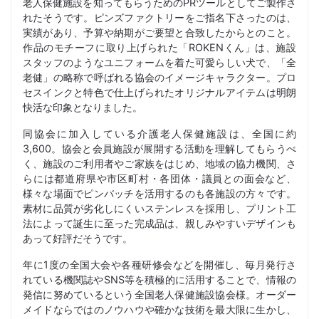
老人保健施設を知ってもらうためのPRツールとしてご製作さ
れたそうです。ピンズファクトリーをご指名下さったのは、
実績があり、予算や納期がご要望と合致したからとのこと。
作品のモチーフに取り上げられた「ROKENくん」は、施設
スタッフのようなユニフォームを着た可愛らしい犬で、「全
老健」の略称で呼ばれる協会のイメージキャラクター。プロ
セスインクと特色で仕上げられたオリジナルアイテムは明朗
快活な印象となりました。
同協会に加入している介護老人保健施設は、全国に約
3,600。協会と会員施設が展開する活動を理解してもらうべ
く、施設のご利用者やご家族をはじめ、地域の協力機関、さ
らには都道府県や市区町村・各団体・議員との面会など、
様々な場面でピンバッチを活用するのも各施設の方々です。
素材に品質が劣化しにくいステンレスを採用し、プリント工
法によって誕生に至った完成品は、親しみやすいデザインも
あって好評だそうです。
年に1度の全国大会や各種研修会などを開催し、毎月発行さ
れている機関誌やSNS等を積極的に活用することで、情報の
発信に努めているという全国老人保健施設協会様。オーダー
メイドならではのノウハウや確かな技術を最大限に生かし、