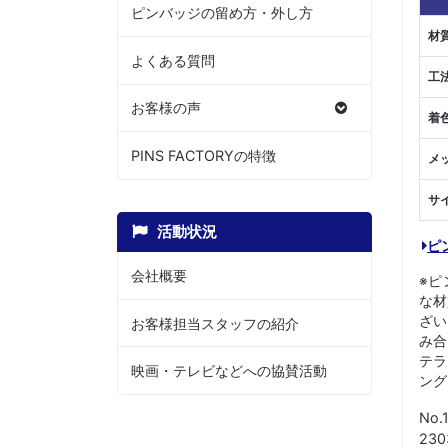
ピンバッジの留め方・外し方
材
よくある質問
工
お客様の声
着
PINS FACTORYの特徴
メ
サ
活動状況
ピ
会社概要
※ピ
な材
ざい
お客様担当スタッフの紹介
み合
テラ
映画・テレビなどへの協賛活動
ング
No.
23