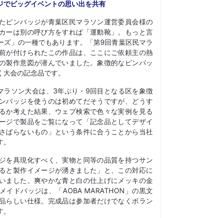
ジでビッグイベントの思い出を共有
たピンバッジが青葉区民マラソン運営委員会様の
カーは別の呼び方をすれば「運動靴」。もっと言
ーズ」の一種でもあります。「第9回青葉区民マラ
前が付けられたこの作品は、ここにご依頼主の熱
の製作意図が潜んでいました。象徴的なピンバッ
く大会の記念品です。
れたマラソン大会は、3年ぶり・9回目となる区を象徴
ンバッジを使うのは初めてだそうですが、どうす
るか考えた結果、ウェブ検索で色々な実例を見る
ージで製品をご覧になって「記念品としてデザイ
さばらないもの」という条件に合うことから当社
す。
ジを具現化すべく、実物と同等の品質を持つサン
ると製作イメージが湧きました」と、この対応に
いました。爽やかな青と白の仕上げにメッキの金
イドバッジは、「AOBA MARATHON」の黒文
品らしい仕様。完成品は参加者だけでなくボラン
す。