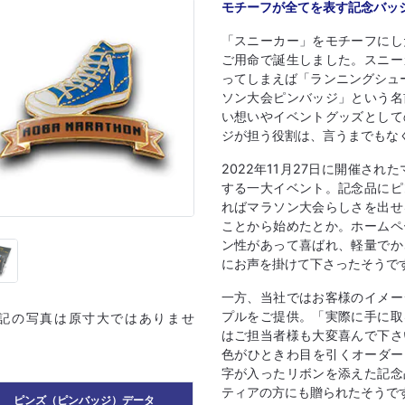
モチーフが全てを表す記念バッ
「スニーカー」をモチーフにし
ご用命で誕生しました。スニー
ってしまえば「ランニングシュ
ソン大会ピンバッジ」という名
い想いやイベントグッズとして
ジが担う役割は、言うまでもな
2022年11月27日に開催さ
する一大イベント。記念品にピ
ればマラソン大会らしさを出せ
ことから始めたとか。ホームペ
ン性があって喜ばれ、軽量でか
にお声を掛けて下さったそうで
一方、当社ではお客様のイメー
プルをご提供。「実際に手に取
上記の写真は原寸大ではありませ
はご担当者様も大変喜んで下さ
色がひときわ目を引くオーダーメ
字が入ったリボンを添えた記念
ティアの方にも贈られたそうで
ピンズ（ピンバッジ）データ