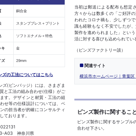
当初は郵送による配布も想定
質
銅合金
方々からは数多くの「ご好評の
われたコロナ禍も、少しずつで
法
スタンププレス＋プリント
識も経験もなく不安でしたが、
製作を進められました」という
色
ソフトエナメル＋特色
活に対する喜びも込められてい
ッキ
金
（ピンズファクトリー談）
イズ
29mm
関連サイト
ンズの工法についてはこちら
横浜市ホームページ｜青葉区
ンズ(ピンバッジ）には、さまざま
質と工法の組み合わせ(仕様）がご
ます。デザインと材質・工法の組
わせ等の仕様設計については、ベ
ンの担当者が的確にコンサルティ
ピンズ製作に関するこ
しております。
ピンズ製作に関するサンプル
1022131
合わせ下さい。
03-A03 神奈川県