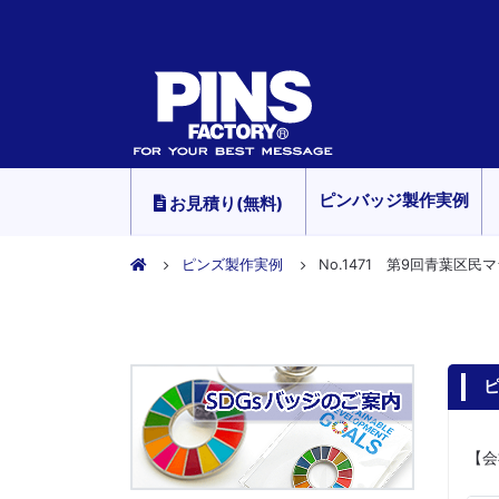
ピンバッジ製作実例
お見積り(無料)
ピンズ製作実例
No.1471 第9回青葉区
ピ
【会