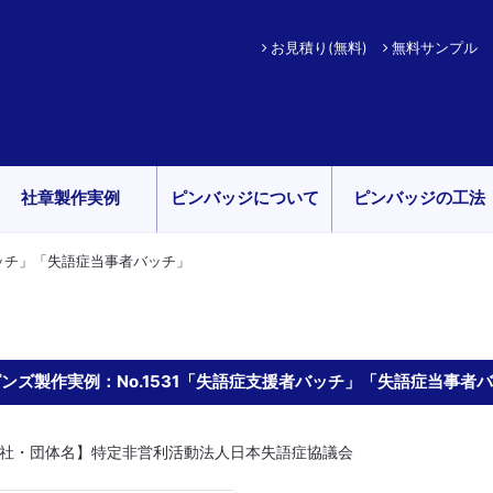
お見積り(無料)
無料サンプル
社章製作実例
ピンバッジについて
ピンバッジの工法
バッチ」「失語症当事者バッチ」
ンズ製作実例：No.1531「失語症支援者バッチ」「失語症当事者
社・団体名】特定非営利活動法人日本失語症協議会