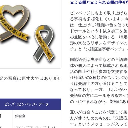
支える側と支えられる側の仲介
ピンバッジにもよく取り上げら
る事柄も多様化しています。
は、仕上げに2種類の色を使っ
ドホールという中抜き加工を施
杉並区を中心に活動する、特定
形の異なるリボンをデザインの
チ」と「失語症当事者バッチ」
同協議会は失語症などの言語障
体や個人によって構成される組
活の向上や社会参加を支援する
仕様違いの2種類のピンバッジ
上記の写真は原寸大ではありませ
うは失語症の方が着けることで
なっており、一方、リボンがハ
失語症の方にエールを送る方々
の下に生まれながら、対極にあ
ピンズ（ピンバッジ）データ
互いが出会うことを想定して製
質
銅合金
方が使うためのものに「失語症
す」というメッセージが入って
法
スタンププレス＋プリント