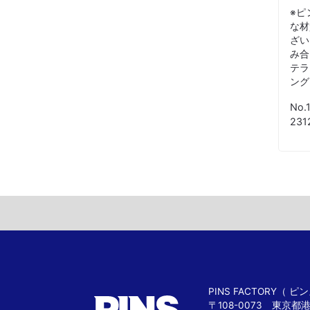
※ピ
な材
ざい
み合
テラ
ング
No.
23
PINS FACTORY（
〒108-0073 東京都