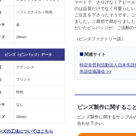
マートで、さりげなくアピール
のは品質だけでなく可愛らしい
色
ソフトエナメル＋特色
ご注文を下さったそうです。ご
ました。ご親切で助かりました
ッキ
金
だいたピンバッジが、ご活動の
イズ
26mm
（ピンズファクトリー談）
関連サイト
ピンズ（ピンバッジ）データ
特定非営利活動法人日本失語
質
ステンレス
失語症協議会
法
プリント
色
特色
ッキ
なし
ピンズ製作に関するこ
ピンズ製作に関するサンプル
イズ
26mm
合わせ下さい。
ンズの工法についてはこちら