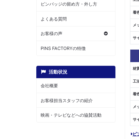
ピンバッジの留め方・外し方
着
よくある質問
メ
お客様の声
サ
PINS FACTORYの特徴
材
活動状況
工
会社概要
着
お客様担当スタッフの紹介
メ
映画・テレビなどへの協賛活動
サ
ピ