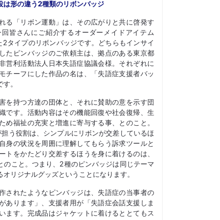
役は形の違う2種類のリボンバッジ
れる「リボン運動」は、その広がりと共に啓発す
今回皆さんにご紹介するオーダーメイドアイテム
た2タイプのリボンバッジです。どちらもインサイ
したピンバッジのご依頼主は、拠点のある東京都
非営利活動法人日本失語症協議会様。それぞれに
モチーフにした作品の名は、「失語症支援者バッ
です。
害を持つ方達の団体と、それに賛助の意を示す団
織です。活動内容はその機能回復や社会復帰、生
ため福祉の充実と増進に寄与する事、とのこと。
が担う役割は、シンプルにリボンが交差しているほ
自身の状況を周囲に理解してもらう訴求ツールと
ートをかたどり交差するほうを身に着けるのは、
とのこと。つまり、2種のピンバッジは同じテーマ
るオリジナルグッズということになります。
作されたようなピンバッジは、失語症の当事者の
があります」、支援者用が「失語症会話支援しま
います。完成品はジャケットに着けるととてもス