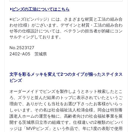
ピンズの工法についてはこちら
※ピンズ(ピンバッジ）には、さまざまな材質と工法の組み合
わせ(仕様）がございます。デザインと材質・工法の組み合わ
せ等の仕様設計については、ベテランの担当者が的確にコン
サルティングしております。
No.2523127
2402-A05 茨城県
文字を彩るメッキを変えて2つのタイプが揃ったステイタス
ピンズ
オーダーメイドでピンズを製作しようとネット検索したとこ
ろ、ズラリと並んだ結果のトップに表示されていたというご
理由で、ありがたくも当社をお選び下さったお客様がいらっ
しゃいます。その名は社会福祉法人松濤会様。同会は特別養
護老人ホームの運営を軸に、高齢者向けの社会福祉事業を展
開する茨城県日立市の組織です。仕様違いの2種類のピンバ
ッジは「MVPピンズ」という作品で、年に1度の表彰で使用