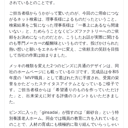
されているとのことです。
ご担当者様からうかがって驚いたのが、今回のご用命につな
がるネット検索は、理事長様によるものだったということ。
検索結果をご覧になった理事長様は「一番上にあるなら間違
いない」と、ためらうことなくピンズファクトリーへのご依
頼をお決めになったのだとか。こうしたお話が実際に聞ける
のも専門メーカーの醍醐味というものです。投げかけられた
熱い想いと願いをエネルギーに変え、ご依頼主の笑顔を目指
して当社の作業は始まりました。
メッキの種類を変えた2つのピンズに共通のデザインは、同
社のホームページにも載っているロゴです。完成品は令和5
年度の「MVP職員」として選ばれた方に手渡され、受賞の栄
誉をかたどったステイタスアイテムとなっているご様子で
す。ご担当者様からは「希望通りのものを作っていただけ
た」と、出来栄えに対する評価のコメントもいただきまし
た。
ピンズに入った「ginsadai」が指すのは「銀砂台」という特
別養護老人ホーム。同会では職員の教育に力を入れていると
のことで、人材の育成にも積極的に取り組んでいらっしゃい