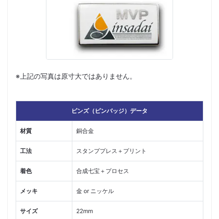
※上記の写真は原寸大ではありません。
ピンズ（ピンバッジ）データ
材質
銅合金
工法
スタンププレス＋プリント
着色
合成七宝＋プロセス
メッキ
金 or ニッケル
サイズ
22mm