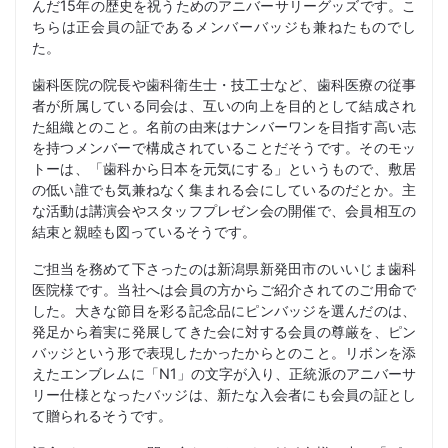
んだ15年の歴史を祝うためのアニバーサリーグッズです。こ
ちらは正会員の証であるメンバーバッジも兼ねたものでし
た。
歯科医院の院長や歯科衛生士・技工士など、歯科医療の従事
者が所属している同会は、互いの向上を目的として結成され
た組織とのこと。名前の由来はナンバーワンを目指す高い志
を持つメンバーで構成されていることだそうです。そのモッ
トーは、「歯科から日本を元気にする」というもので、敷居
の低い誰でも気兼ねなく集まれる会にしているのだとか。主
な活動は講演会やスタッフプレゼン会の開催で、会員相互の
結束と親睦も図っているそうです。
ご担当を務めて下さったのは新潟県新発田市のいいじま歯科
医院様です。当社へは会員の方からご紹介されてのご用命で
した。大きな節目を彩る記念品にピンバッジを選んだのは、
発足から着実に発展してきた会に対する会員の尊厳を、ピン
バッジという形で表現したかったからとのこと。リボンを添
えたエンブレムに「N1」の文字が入り、正統派のアニバーサ
リー仕様となったバッジは、新たな入会者にも会員の証とし
て贈られるそうです。