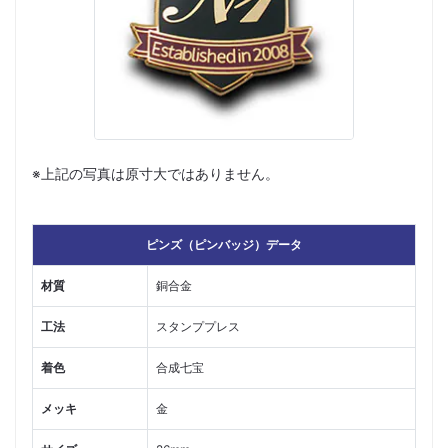
※上記の写真は原寸大ではありません。
ピンズ（ピンバッジ）データ
材質
銅合金
工法
スタンププレス
着色
合成七宝
メッキ
金