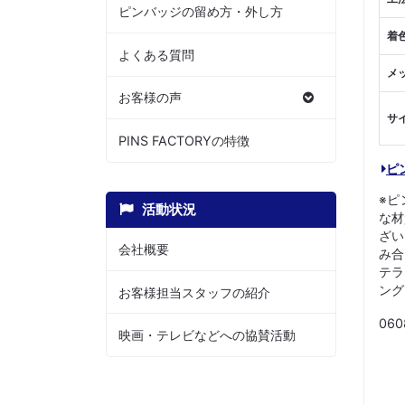
ピンバッジの留め方・外し方
着
よくある質問
メ
お客様の声
サ
PINS FACTORYの特徴
ピ
※ピ
活動状況
な材
ざい
会社概要
み合
テラ
ング
お客様担当スタッフの紹介
060
映画・テレビなどへの協賛活動