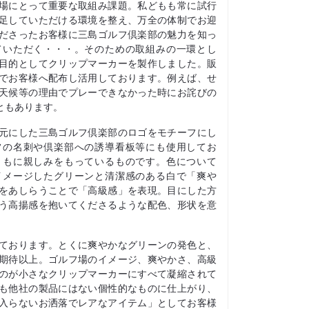
場にとって重要な取組み課題。私どもも常に試行
足していただける環境を整え、万全の体制でお迎
ださったお客様に三島ゴルフ倶楽部の魅力を知っ
ていただく・・・。そのための取組みの一環とし
目的としてクリップマーカーを製作しました。販
でお客様へ配布し活用しております。例えば、せ
天候等の理由でプレーできなかった時にお詫びの
ともあります。
元にした三島ゴルフ倶楽部のロゴをモチーフにし
フの名刺や倶楽部への誘導看板等にも使用してお
ともに親しみをもっているものです。色について
イメージしたグリーンと清潔感のある白で「爽や
をあしらうことで「高級感」を表現。目にした方
う高揚感を抱いてくださるような配色、形状を意
ております。とくに爽やかなグリーンの発色と、
期待以上。ゴルフ場のイメージ、爽やかさ、高級
のが小さなクリップマーカーにすべて凝縮されて
も他社の製品にはない個性的なものに仕上がり、
入らないお洒落でレアなアイテム」としてお客様