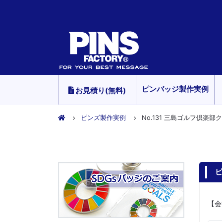
ピンバッジ製作実例
お見積り(無料)
ピンズ製作実例
No.131 三島ゴルフ倶楽
ピ
【会