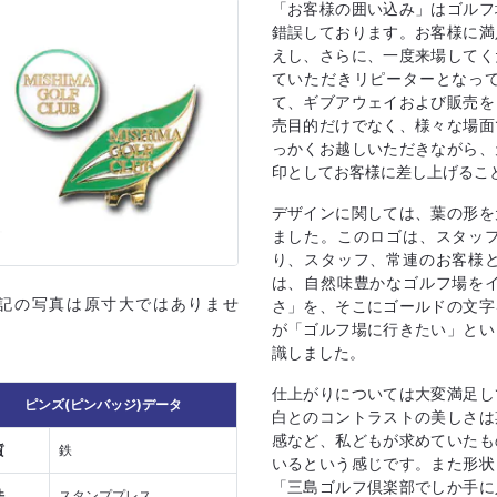
「お客様の囲い込み」はゴルフ
錯誤しております。お客様に満
えし、さらに、一度来場してく
ていただきリピーターとなっ
て、ギブアウェイおよび販売を
売目的だけでなく、様々な場面
っかくお越しいただきながら、
印としてお客様に差し上げるこ
デザインに関しては、葉の形を
ました。このロゴは、スタッ
り、スタッフ、常連のお客様
は、自然味豊かなゴルフ場を
上記の写真は原寸大ではありませ
さ」を、そこにゴールドの文字
が「ゴルフ場に行きたい」とい
識しました。
仕上がりについては大変満足し
ピンズ(ピンバッジ)データ
白とのコントラストの美しさは
感など、私どもが求めていたも
質
鉄
いるという感じです。また形状
「三島ゴルフ倶楽部でしか手に
法
スタンププレス