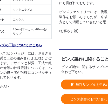
にも喜ばれております。
色
ソフトエナメル
ピンズファクトリーには、代理
製作をお願いしましたが、今後
ッキ
ニッケル
方として活用していきたいと思
25mm(マーカー) 40mm(ク
(お客さま談)
イズ
リップ)
ンズの工法についてはこちら
ンズ(ピンバッジ）には、さまざま
質と工法の組み合わせ(仕様）がご
ピンズ製作に関するこ
ます。デザインと材質・工法の組
ピンズ製作に関するサンプル
わせ等の仕様設計については、ベ
合わせ下さい。
ンの担当者が的確にコンサルティ
しております。
無料サンプルを申込
8-A17
ピンズ製作のお問い合わ