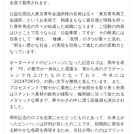
全員で着用されます。
公益社団法人東京青年会議所様の名称は元々「東京青年商工
会議所」というお名前で、戦後まもなく責任感と情熱を持っ
た青年有志の方々が結成した組織になります。ご活動の内容
はひとことで言うならば「公益事業」ですが、その根底には
信条として「奉仕」「修練」「友情」の3つが脈々と流れ、
「明るい豊かな社会」の実現を目指して進むための原動力と
なっています。
オーダーメイドのピンバッジになった記念ロゴは、周年を表
す「75」の数字が一体化した図案を、青から赤のグラデーシ
ョンで仕上げたものとなっており、中央には
「2024TOKYO」の黒い文字が整然と並んでいます。また、
プロセスインクで鮮やかに着色した中央部分を取り巻く外周
はステンレス素材の銀色が縁取り、輪郭線に沿って放たれる
メタリックな輝きで、華やかさの中に漂う高級感も演出され
ました。
周年記念のロゴを忠実にかたどったものとあって、出来上が
ったピンバッジは評判が良いとのことです。段階的に変化す
る鮮やかな色調を再現するため、当社が用いたのはプリント