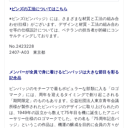
ピンズの工法についてはこちら
※ピンズ(ピンバッジ）には、さまざまな材質と工法の組み合
わせ(仕様）がございます。デザインと材質・工法の組み合わ
せ等の仕様設計については、ベテランの担当者が的確にコン
サルティングしております。
No.2423228
2407-A03 東京都
メンバーが全員で身に着けるピンバッジは大きな節目を彩る
記念品
ピンバッジのモチーフで最もポピュラーな部類に入る「ロゴ
マーク」には、周年を迎えるタイミングで創り起こされる
「期間限定」のものもあります。公益社団法人東京青年会議
所様が製作されたピンバッジのデザインに取り上げられたの
は、1949年の設立から数えて75年目を機に誕生したアニバ
ーサリー仕様のロゴマークでした。その名も「75周年記念バ
ッジ」というこの作品は、機運の醸成を目的に会員の方々が