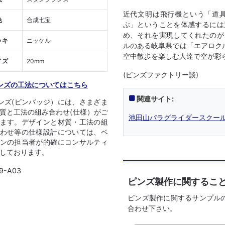
近代文明は飛行機という「道
色
合成七宝
ぶ」ということを体感するには
め、それを実現してくれたのが
ッキ
ニッケル
ルのある岐阜県では「エアロク
空中散歩を楽しむ人達で空が彩
イズ
20mm
(ピンズファクトリー談)
ンズの工法についてはこちら
関連サイト:
ンズ(ピンバッジ）には、さまざま
質と工法の組み合わせ(仕様）がご
池田山パラグライダースクール 
ます。デザインと材質・工法の組
わせ等の仕様設計については、ベ
ンの担当者が的確にコンサルティ
しております。
9-A03
ピンズ製作に関するこ
ピンズ製作に関するサンプル
合わせ下さい。