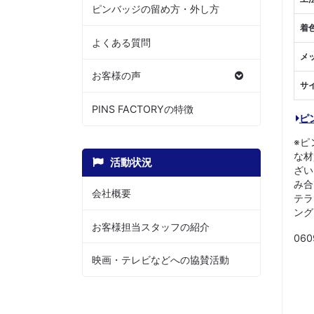
ピンバッジの留め方・外し方
着
よくある質問
メ
お客様の声
サ
PINS FACTORYの特徴
ピ
※ピ
な材
活動状況
ざい
み合
会社概要
テラ
ング
お客様担当スタッフの紹介
060
映画・テレビなどへの協賛活動