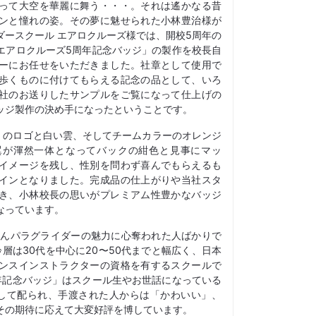
って大空を華麗に舞う・・・。それは遙かなる昔
ンと憧れの姿。その夢に魅せられた小林豊治様が
ダースクール エアロクルーズ様では、開校5周年の
エアロクルーズ5周年記念バッジ」の製作を校長自
ーにお任せをいただきました。社章として使用で
歩くものに付けてもらえる記念の品として、いろ
社のお送りしたサンプルをご覧になって仕上げの
ッジ製作の決め手になったということです。
SE」のロゴと白い雲、そしてチームカラーのオレンジ
翼が渾然一体となってバックの紺色と見事にマッ
イメージを残し、性別を問わず喜んでもらえるも
インとなりました。完成品の仕上がりや当社スタ
き、小林校長の思いがプレミアム性豊かなバッジ
なっています。
さんパラグライダーの魅力に心奪われた人ばかりで
齢層は30代を中心に20〜50代までと幅広く、日本
ンスインストラクターの資格を有するスクールで
年記念バッジ」はスクール生やお世話になっている
して配られ、手渡された人からは「かわいい」、
その期待に応えて大変好評を博しています。