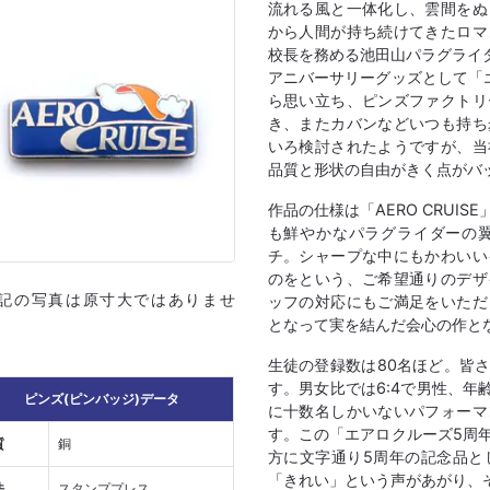
流れる風と一体化し、雲間をぬ
から人間が持ち続けてきたロマ
校長を務める池田山パラグライ
アニバーサリーグッズとして「
ら思い立ち、ピンズファクトリ
き、またカバンなどいつも持ち
いろ検討されたようですが、当
品質と形状の自由がきく点がバ
作品の仕様は「AERO CRUI
も鮮やかなパラグライダーの
チ。シャープな中にもかわいい
のをという、ご希望通りのデザ
上記の写真は原寸大ではありませ
ッフの対応にもご満足をいただ
となって実を結んだ会心の作と
生徒の登録数は80名ほど。皆
す。男女比では6:4で男性、年
ピンズ(ピンバッジ)データ
に十数名しかいないパフォーマ
す。この「エアロクルーズ5周
質
銅
方に文字通り5周年の記念品と
「きれい」という声があがり、
法
スタンププレス