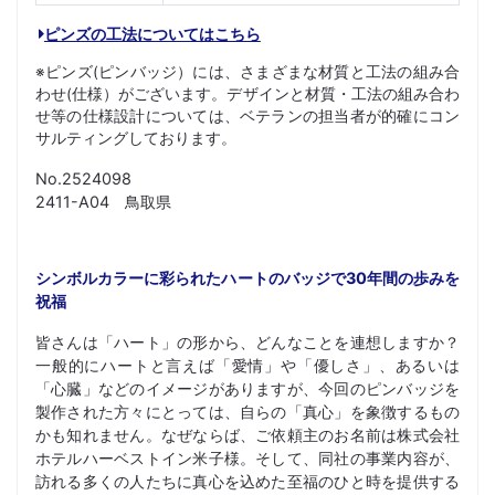
ピンズの工法についてはこちら
※ピンズ(ピンバッジ）には、さまざまな材質と工法の組み合
わせ(仕様）がございます。デザインと材質・工法の組み合わ
せ等の仕様設計については、ベテランの担当者が的確にコン
サルティングしております。
No.2524098
2411-A04 鳥取県
シンボルカラーに彩られたハートのバッジで30年間の歩みを
祝福
皆さんは「ハート」の形から、どんなことを連想しますか？
一般的にハートと言えば「愛情」や「優しさ」、あるいは
「心臓」などのイメージがありますが、今回のピンバッジを
製作された方々にとっては、自らの「真心」を象徴するもの
かも知れません。なぜならば、ご依頼主のお名前は株式会社
ホテルハーベストイン米子様。そして、同社の事業内容が、
訪れる多くの人たちに真心を込めた至福のひと時を提供する