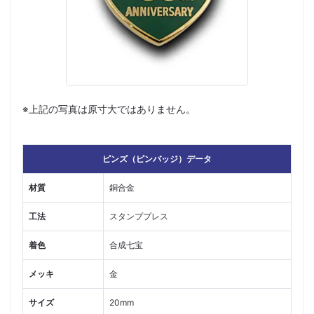
※上記の写真は原寸大ではありません。
ピンズ（ピンバッジ）データ
材質
銅合金
工法
スタンププレス
着色
合成七宝
メッキ
金
サイズ
20mm