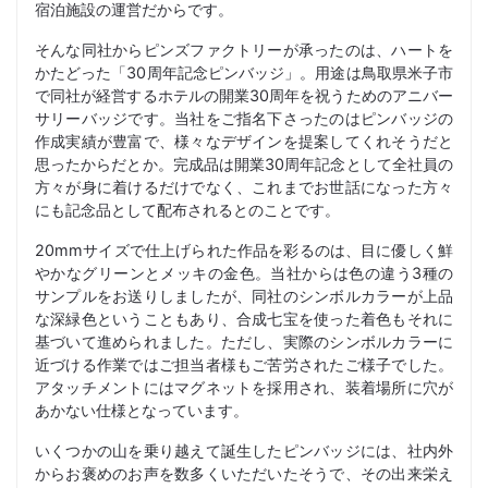
宿泊施設の運営だからです。
そんな同社からピンズファクトリーが承ったのは、ハートを
かたどった「30周年記念ピンバッジ」。用途は鳥取県米子市
で同社が経営するホテルの開業30周年を祝うためのアニバー
サリーバッジです。当社をご指名下さったのはピンバッジの
作成実績が豊富で、様々なデザインを提案してくれそうだと
思ったからだとか。完成品は開業30周年記念として全社員の
方々が身に着けるだけでなく、これまでお世話になった方々
にも記念品として配布されるとのことです。
20mmサイズで仕上げられた作品を彩るのは、目に優しく鮮
やかなグリーンとメッキの金色。当社からは色の違う3種の
サンプルをお送りしましたが、同社のシンボルカラーが上品
な深緑色ということもあり、合成七宝を使った着色もそれに
基づいて進められました。ただし、実際のシンボルカラーに
近づける作業ではご担当者様もご苦労されたご様子でした。
アタッチメントにはマグネットを採用され、装着場所に穴が
あかない仕様となっています。
いくつかの山を乗り越えて誕生したピンバッジには、社内外
からお褒めのお声を数多くいただいたそうで、その出来栄え