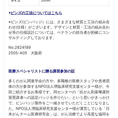
サイズ
24mm
ピンズの工法についてはこちら
※ピンズ(ピンバッジ）には、さまざまな材質と工法の組み合
わせ(仕様）がございます。デザインと材質・工法の組み合わ
せ等の仕様設計については、ベテランの担当者が的確にコン
サルティングしております。
No.2824189
2505-A05 大阪府
医療スペシャリストに贈る講習参加の証
多くのがん関連学会の方や、多職種の医療スタッフや患者団
体の方が参加するNPO法人堺臨床研究支援センター様が、今
回ご紹介するお客様です。同センターの「抗がん剤薬曝露対
策受講者への認定バッジを作りたい」という思いがきっかけ
で、ピンバッジ製作をご一緒させていただくことになりまし
た。NPO法人堺臨床研究支援センター様が運営している「日
本がんチーム医療研究会」は、がん治療でより高度な協同を