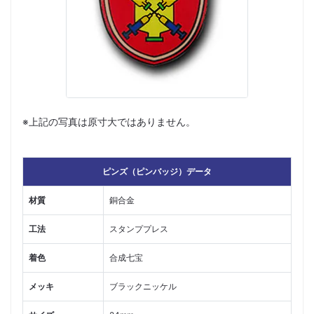
※上記の写真は原寸大ではありません。
ピンズ（ピンバッジ）データ
材質
銅合金
工法
スタンププレス
着色
合成七宝
メッキ
ブラックニッケル