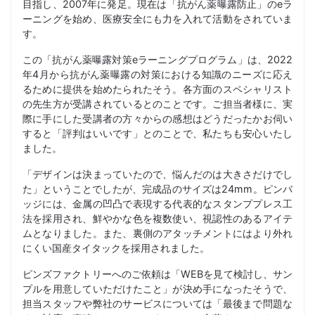
目指し、2007年に発足。現在は「抗がん薬曝露防止」のeラ
ーニングを始め、医療安全にも力を入れて活動をされていま
す。
この「抗がん薬曝露対策eラーニングプログラム」は、2022
年4月から抗がん薬曝露の対策における知識のニーズに応え
るために提供を始めたられたそう。各方面のスペシャリスト
の先生方が受講されているとのことです。ご担当者様に、実
際に手にした受講者の方々からの感想はどうだったかお伺い
すると「評判はいいです」とのことで、私たちも安心いたし
ました。
「デザインは決まっていたので、悩んだのは大きさだけでし
た」ということでしたが、完成品のサイズは24mm。ピンバ
ッジには、金属の凹凸で表現する代表的なスタンププレス工
法を採用され、鮮やかな色を複数使い、視認性のあるアイテ
ムとなりました。また、裏側のアタッチメントにはより外れ
にくい国産タイタックを採用されました。
ピンズファクトリーへのご依頼は「WEBを見て検討し、サン
プルを用意していただけたこと」が決め手になったそうで、
担当スタッフや弊社のサービスについては「最後まで問題な