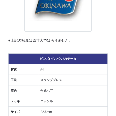
※上記の写真は原寸大ではありません。
ピンズ(ピンバッジ)データ
材質
銅
工法
スタンププレス
着色
合成七宝
メッキ
ニッケル
サイズ
22.5mm