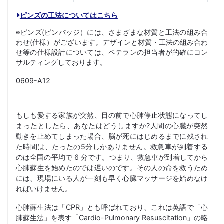
ピンズの工法についてはこちら
※ピンズ(ピンバッジ）には、さまざまな材質と工法の組み合
わせ(仕様）がございます。デザインと材質・工法の組み合わ
せ等の仕様設計については、ベテランの担当者が的確にコン
サルティングしております。
0609-A12
もしも愛する家族が突然、目の前で心肺停止状態になってし
まったとしたら、あなたはどうしますか?人間の心臓が突然
動きを止めてしまった場合、脳が死にはじめるまでに残され
た時間は、たったの5分しかありません。救急車が到着する
のは全国の平均で 6 分です。つまり、救急車が到着してから
心肺蘇生を始めたのでは遅いのです。その人の命を救うため
には、現場にいる人が一刻も早く心臓マッサージを始めなけ
ればいけません。
心肺蘇生法は「CPR」とも呼ばれており、これは英語で「心
肺蘇生法」を表す「Cardio-Pulmonary Resuscitation」の略