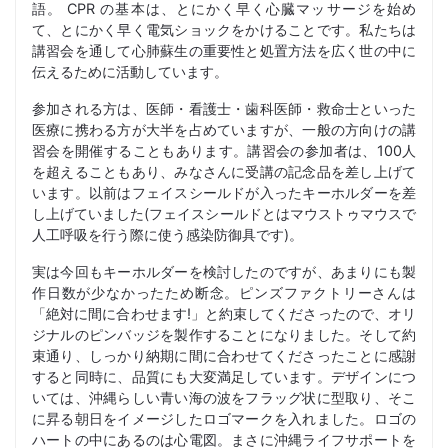
語。 CPR の基本は、とにかく早く心臓マッサージを始め
て、とにかく早く電気ショックをかけることです。私たちは
講習会を通して心肺蘇生の重要性と処置方法を広く世の中に
伝えるために活動しています。
参加される方は、医師・看護士・歯科医師・救命士といった
医療に携わる方が大半を占めていますが、一般の方向けの講
習会を開催することもあります。講習会の参加者は、100人
を超えることもあり、みなさんに受講の記念品を差し上げて
います。以前はフェイスシールドが入ったキーホルダーを差
し上げていました(フェイスシールドとはマウストゥマウスで
人工呼吸を行う際に使う感染防御具です)。
実は今回もキーホルダーを検討したのですが、あまりにも製
作日数が少なかったため断念。ピンズファクトリーさんは
「絶対に間に合わせます!」と約束してくださったので、オリ
ジナルのピンバッジを製作することになりました。そして約
束通り、しっかり納期に間に合わせてくださったことに感謝
すると同時に、品質にも大変満足しています。デザインにつ
いては、沖縄らしい青い海の波をフラッグ状に型取り、そこ
に昇る朝日をイメージしたロゴマークを入れました。ロゴの
ハートの中にあるのは心電図。まさに沖縄ライフサポートを