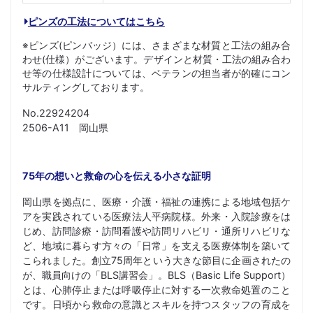
ピンズの工法についてはこちら
※ピンズ(ピンバッジ）には、さまざまな材質と工法の組み合
わせ(仕様）がございます。デザインと材質・工法の組み合わ
せ等の仕様設計については、ベテランの担当者が的確にコン
サルティングしております。
No.22924204
2506-A11 岡山県
75年の想いと救命の心を伝える小さな証明
岡山県を拠点に、医療・介護・福祉の連携による地域包括ケ
アを実践されている医療法人平病院様。外来・入院診療をは
じめ、訪問診療・訪問看護や訪問リハビリ・通所リハビリな
ど、地域に暮らす方々の「日常」を支える医療体制を築いて
こられました。創立75周年という大きな節目に企画されたの
が、職員向けの「BLS講習会」。BLS（Basic Life Support）
とは、心肺停止または呼吸停止に対する一次救命処置のこと
です。日頃から救命の意識とスキルを持つスタッフの育成を