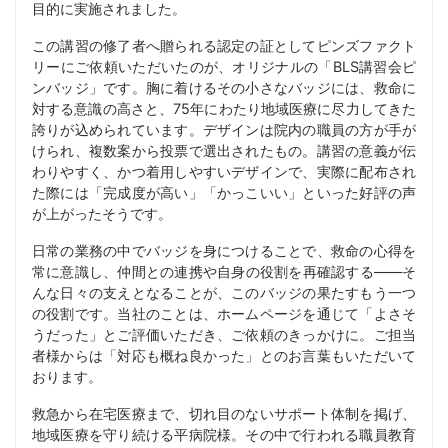
目的に実施されました。
この講習の修了者へ贈られる認定の証としてピンズファクト
リーにご依頼いただいたのが、オリジナルの「BLS講習会ピ
ンバッジ」です。胸に着けるその小さなバッジには、救命に
対する意識の高さと、75年にわたり地域医療に尽力してきた
誇りが込められています。デザインは院内の職員の方が手が
けられ、複数案から投票で選出されたもの。講習の意義が伝
わりやすく、かつ着用しやすいデザインで、実際に配布され
た際には「完成度が高い」「かっこいい」といった好評の声
が上がったそうです。
日常の業務の中でバッジを身につけることで、救命の心得を
常に意識し、仲間との連携や自身の役割を再確認する——そ
んな日々の支えとなることが、このバッジの果たすもう一つ
の役割です。当社のことは、ホームページを通じて「よさそ
うだった」とご評価いただき、ご依頼のきっかけに。ご担当
者様からは「対応も概ね良かった」とのお言葉もいただいて
おります。
救急から在宅医療まで、切れ目のないサポート体制を掲げ、
地域医療を守り続ける平病院様。その中で行われる職員教育