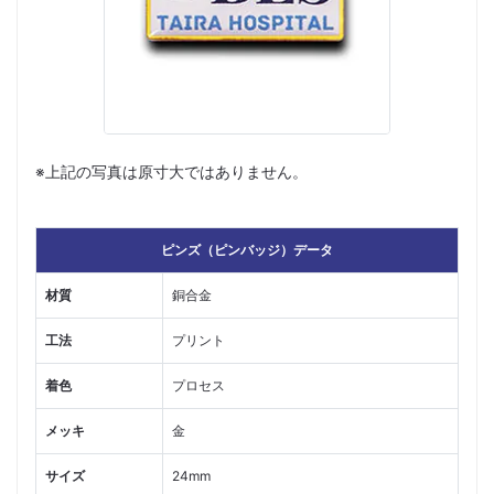
※上記の写真は原寸大ではありません。
ピンズ（ピンバッジ）データ
材質
銅合金
工法
プリント
着色
プロセス
メッキ
金
サイズ
24mm