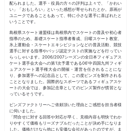
配られました。選手・役員の方々の評判は上々で、「かわい
い」「おもしろい」といった感想が寄せられたとか。原画が
ユニークであることもあって、特に小さな選手に喜ばれたと
いうことです。
島根県スケート連盟様は島根県内でスケートの普及や初心者
指導のため、基礎スケート指導者養成、日曜スケート教室、
氷上運動会・スケートエキシビジョンなどの普及活動、競技
選手に対する指導やバッジ認定テストの実施などを行ってい
らっしゃいます。2006/2007シーズンの全日本フィギュアス
ケート選手会大会への第1次予選である06’中四国九州フィギ
ュアスケート選手権大会の開催・運営を任されることにな
り、参加選手への記念品として、この度ピンズを製作される
こととなりました。国際的なスポーツであるフィギュアスケ
ートの大会では、参加記念章としてのピンズ製作が慣習とな
っているそうです。
ピンズファクトリーへご依頼頂いた理由とご感想を担当者様
に伺いました。
「問合せに対する回答や対応が早く、見積内容も明快でわか
りやすくて価格もリーズナブルだったことが決め手になりま
した。価格だけなら他にも安価な会社があったのですが、ま