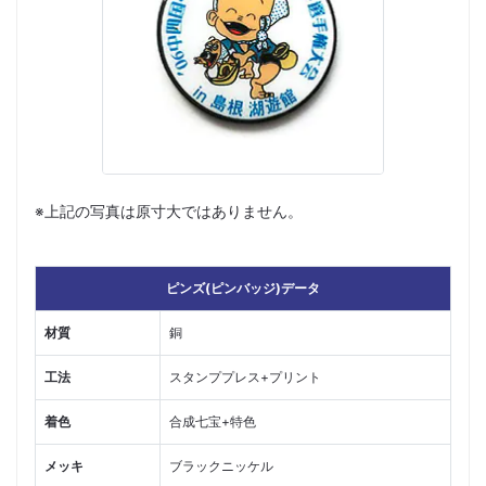
※上記の写真は原寸大ではありません。
ピンズ(ピンバッジ)データ
材質
銅
工法
スタンププレス+プリント
着色
合成七宝+特色
メッキ
ブラックニッケル