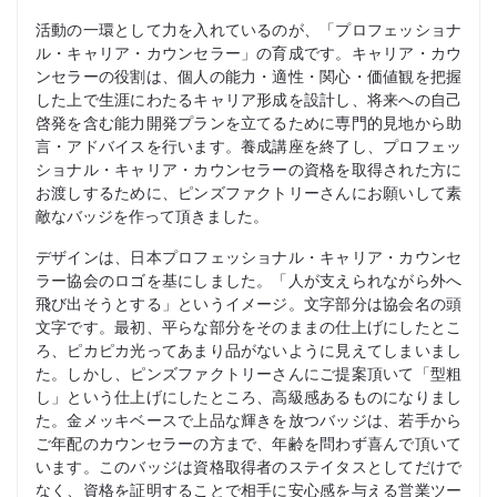
活動の一環として力を入れているのが、「プロフェッショナ
ル・キャリア・カウンセラー」の育成です。キャリア・カウ
ンセラーの役割は、個人の能力・適性・関心・価値観を把握
した上で生涯にわたるキャリア形成を設計し、将来への自己
啓発を含む能力開発プランを立てるために専門的見地から助
言・アドバイスを行います。養成講座を終了し、プロフェッ
ショナル・キャリア・カウンセラーの資格を取得された方に
お渡しするために、ピンズファクトリーさんにお願いして素
敵なバッジを作って頂きました。
デザインは、日本プロフェッショナル・キャリア・カウンセ
ラー協会のロゴを基にしました。「人が支えられながら外へ
飛び出そうとする」というイメージ。文字部分は協会名の頭
文字です。最初、平らな部分をそのままの仕上げにしたとこ
ろ、ピカピカ光ってあまり品がないように見えてしまいまし
た。しかし、ピンズファクトリーさんにご提案頂いて「型粗
し」という仕上げにしたところ、高級感あるものになりまし
た。金メッキベースで上品な輝きを放つバッジは、若手から
ご年配のカウンセラーの方まで、年齢を問わず喜んで頂いて
います。このバッジは資格取得者のステイタスとしてだけで
なく、資格を証明することで相手に安心感を与える営業ツー