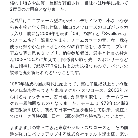
格の手頃さや品質、技術が評価され、当社へは昨年に続いて
2度目のご用命となりました。
完成品はユニフォーム型のかわいいデザインで、小さいなが
らも本物と全く同じ仕様。袖にはスワローズのロゴがシッカ
リ入り、胸には2006年を表す「06」の数字と「Swallows」
のチーム名が一際目立ちます。チームカラーの青、赤、緑を
使った鮮やかな仕上げもバッジの存在感を引き立て、プレミ
アムな雰囲気もタップリ。納会参加者は、選手と社員の皆さ
ん100〜150名に加えて、関係者や取引先、スポンサーなど
もご招待して総勢700名におよぶ大規模なもので、バッジの
効果も充分得られたということです。
1950年結成の国鉄時代に始まって、実に半世紀以上という歴
史と伝統を培ってきた東京ヤクルトスワローズ。2006年か
らは名キャッチャー、古田選手が監督を兼任し、チームワー
クも一層強固なものとなりました。チームは1978年に4勝3
敗で阪急を破り、初めて日本一の座を獲得して以来、現在ま
でにリーグ優勝6回、日本一5回の栄冠を勝ち取っています。
ますます脂の乗ってきた東京ヤクルトスワローズと、その前
進を強力にバックアップする株式会社ヤクルト球団様。来シ