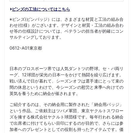
ピンズの工法についてはこちら
※ピンズ(ピンバッジ）には、さまざまな材質と工法の組み合
わせ(仕様）がございます。デザインと材質・工法の組み合わ
せ等の仕様設計については、ベテランの担当者が的確にコン
サルティングしております。
0612-A01東京都
日本のプロスポーツ界では人気ダントツの野球。セ・パ両リ
ーグ、12球団が栄光の日本一をかけて熱闘を繰り広げます。
戦い済んで日が暮れて、シーズンオフは選手達にとって束の
間の休息というわけで、今シーズンの慰労と来季へ向けての
英気を養うために納会が催されます。
ご紹介するのは、その納会用に製作された「納会用バッジ」
という作品。ご依頼主はツバメ軍団、東京ヤクルトスワロー
ズを擁する株式会社ヤクルト球団様です。毎年行われる納会
で出席者に付けてもらい目印にするのが目的で、さらには参
加者へのプレゼントとしての役割も持ったアイテムです。価