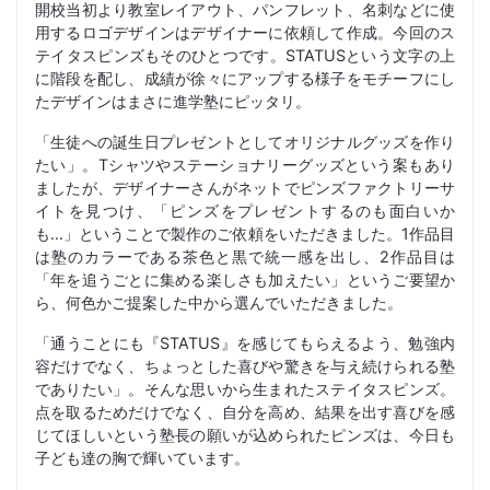
開校当初より教室レイアウト、パンフレット、名刺などに使
用するロゴデザインはデザイナーに依頼して作成。今回のス
テイタスピンズもそのひとつです。STATUSという文字の上
に階段を配し、成績が徐々にアップする様子をモチーフにし
たデザインはまさに進学塾にピッタリ。
「生徒への誕生日プレゼントとしてオリジナルグッズを作り
たい」。Tシャツやステーショナリーグッズという案もあり
ましたが、デザイナーさんがネットでピンズファクトリーサ
イトを見つけ、「ピンズをプレゼントするのも面白いか
も…」ということで製作のご依頼をいただきました。1作品目
は塾のカラーである茶色と黒で統一感を出し、2作品目は
「年を追うごとに集める楽しさも加えたい」というご要望か
ら、何色かご提案した中から選んでいただきました。
「通うことにも『STATUS』を感じてもらえるよう、勉強内
容だけでなく、ちょっとした喜びや驚きを与え続けられる塾
でありたい」。そんな思いから生まれたステイタスピンズ。
点を取るためだけでなく、自分を高め、結果を出す喜びを感
じてほしいという塾長の願いが込められたピンズは、今日も
子ども達の胸で輝いています。