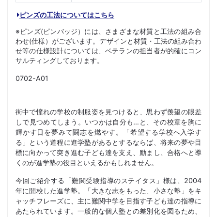
ピンズの工法についてはこちら
※ピンズ(ピンバッジ）には、さまざまな材質と工法の組み合
わせ(仕様）がございます。デザインと材質・工法の組み合わ
せ等の仕様設計については、ベテランの担当者が的確にコン
サルティングしております。
0702-A01
街中で憧れの学校の制服姿を見つけると、思わず羨望の眼差
しで見つめてしまう。いつかは自分も…と、その校章を胸に
輝かす日を夢みて闘志を燃やす。「希望する学校へ入学す
る」という道程に進学塾があるとするならば、将来の夢や目
標に向かって突き進む子ども達を支え、励まし、合格へと導
くのが進学塾の役目といえるかもしれません。
今回ご紹介する「難関受験指導のステイタス」様は、2004
年に開校した進学塾。「大きな志をもった、小さな塾」をキ
ャッチフレーズに、主に難関中学を目指す子ども達の指導に
あたられています。一般的な個人塾との差別化を図るため、