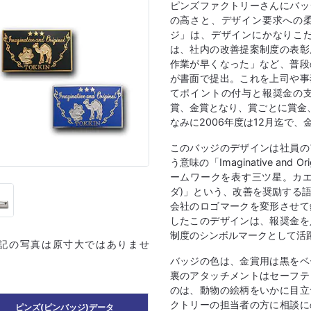
ピンズファクトリーさんにバッ
の高さと、デザイン要求への
ジ」は、デザインにかなりこ
は、社内の改善提案制度の表彰
作業が早くなった」など、普段
が書面で提出。これを上司や事
てポイントの付与と報奨金の
賞、金賞となり、賞ごとに賞金
なみに2006年度は12月迄で、
このバッジのデザインは社員の
う意味の「Imaginative an
ームワークを表す三ツ星。カエ
ダ)」という、改善を奨励する
会社のロゴマークを変形させて
したこのデザインは、報奨金を
制度のシンボルマークとして活
上記の写真は原寸大ではありませ
バッジの色は、金賞用は黒をベ
裏のアタッチメントはセーフテ
のは、動物の絵柄をいかに目立
クトリーの担当者の方に相談に
ピンズ(ピンバッジ)データ