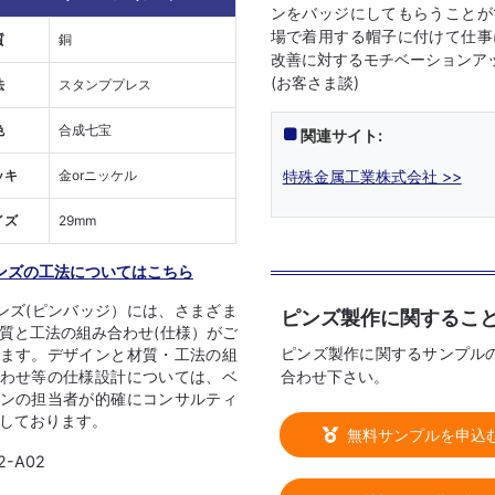
ンをバッジにしてもらうことが
場で着用する帽子に付けて仕事
質
銅
改善に対するモチベーションア
(お客さま談)
法
スタンププレス
色
合成七宝
関連サイト:
特殊金属工業株式会社 >>
ッキ
金orニッケル
イズ
29mm
ンズの工法についてはこちら
ンズ(ピンバッジ）には、さまざま
ピンズ製作に関するこ
質と工法の組み合わせ(仕様）がご
ピンズ製作に関するサンプル
ます。デザインと材質・工法の組
合わせ下さい。
わせ等の仕様設計については、ベ
ンの担当者が的確にコンサルティ
しております。
無料サンプルを申込
2-A02