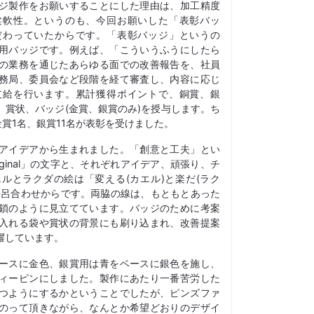
ジ製作をお願いすることにした理由は、加工精度
柔軟性。というのも、今回お願いした「表彰バッ
だわっていたからです。「表彰バッジ」というの
用バッジです。例えば、「こういうふうにしたら
の業務を通じたあらゆる面での改善報告を、社員
務局、委員会など段階を経て審査し、内容に応じ
支給を行います。累計獲得ポイントで、銅賞、銀
、賞状、バッジ(金賞、銀賞のみ)を授与します。ち
金賞1名、銀賞11名が表彰を受けました。
アイデアから生まれました。「創意と工夫」とい
d Original」の文字と、それぞれアイデア、頑張り、チ
ルとラクダの絵は「変える(カエル)と楽だ(ラク
語呂合わせからです。両脇の線は、もともとあった
鎖のように見立てています。バッジのために考案
入れる袋や賞状の背景にも刷り込まれ、改善提案
躍しています。
ースに金色、銀賞用は青をベースに銀色を施し、
ィーピンにしました。製作にあたり一番苦労した
つようにするかということでしたが、ピンズファ
のって頂きながら、なんとか希望どおりのデザイ