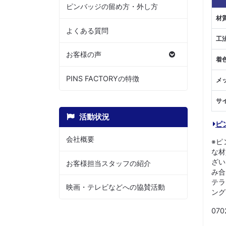
ピンバッジの留め方・外し方
材
よくある質問
工
お客様の声
着
PINS FACTORYの特徴
メ
サ
活動状況
ピ
会社概要
※ピ
な材
ざい
お客様担当スタッフの紹介
み合
テラ
映画・テレビなどへの協賛活動
ング
070