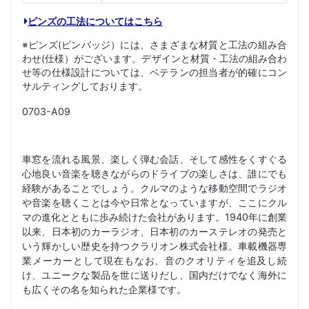
ピンズの工法についてはこちら
※ピンズ(ピンバッジ）には、さまざまな材質と工法の組み合
わせ(仕様）がございます。デザインと材質・工法の組み合わ
せ等の仕様設計については、ベテランの担当者が的確にコン
サルティングしております。
0703-A09
車窓を流れる風景、楽しく弾む会話、そして感性をくすぐる
心地良い音楽を聴きながらのドライブの楽しさは、誰にでも
経験があることでしょう。クルマのような移動空間でラジオ
や音楽を聴くことは今や日常となっていますが、ここにクル
マの進化とともに歩み続けた会社があります。1940年に創業
以来、日本初のカーラジオ、日本初のカーステレオの発売と
いう輝かしい歴史を持つクラリオン株式会社様。車載機器専
業メーカーとして現在もなお、音のクオリティを追及し続
け、ユニークな製品を世に送りだし、国内だけでなく海外に
も広くその名を知られた企業様です。