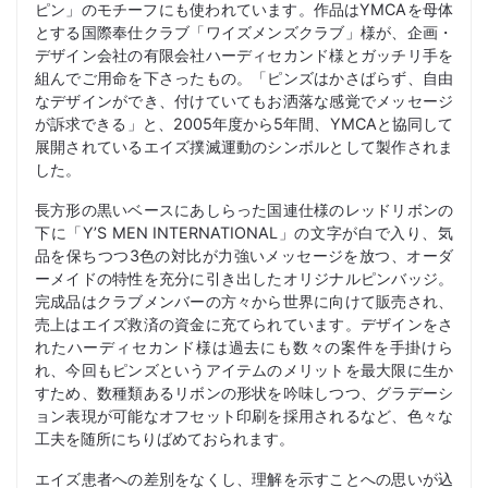
ピン」のモチーフにも使われています。作品はYMCAを母体
とする国際奉仕クラブ「ワイズメンズクラブ」様が、企画・
デザイン会社の有限会社ハーディセカンド様とガッチリ手を
組んでご用命を下さったもの。「ピンズはかさばらず、自由
なデザインができ、付けていてもお洒落な感覚でメッセージ
が訴求できる」と、2005年度から5年間、YMCAと協同して
展開されているエイズ撲滅運動のシンボルとして製作されま
した。
長方形の黒いベースにあしらった国連仕様のレッドリボンの
下に「Y’S MEN INTERNATIONAL」の文字が白で入り、気
品を保ちつつ3色の対比が力強いメッセージを放つ、オーダ
ーメイドの特性を充分に引き出したオリジナルピンバッジ。
完成品はクラブメンバーの方々から世界に向けて販売され、
売上はエイズ救済の資金に充てられています。デザインをさ
れたハーディセカンド様は過去にも数々の案件を手掛けら
れ、今回もピンズというアイテムのメリットを最大限に生か
すため、数種類あるリボンの形状を吟味しつつ、グラデーシ
ョン表現が可能なオフセット印刷を採用されるなど、色々な
工夫を随所にちりばめておられます。
エイズ患者への差別をなくし、理解を示すことへの思いが込