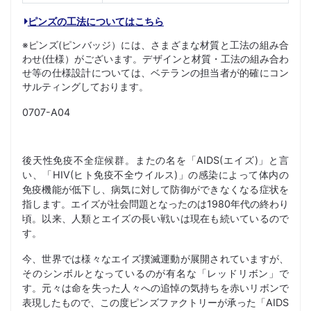
ピンズの工法についてはこちら
※ピンズ(ピンバッジ）には、さまざまな材質と工法の組み合
わせ(仕様）がございます。デザインと材質・工法の組み合わ
せ等の仕様設計については、ベテランの担当者が的確にコン
サルティングしております。
0707-A04
後天性免疫不全症候群。またの名を「AIDS(エイズ)」と言
い、「HIV(ヒト免疫不全ウイルス)」の感染によって体内の
免疫機能が低下し、病気に対して防御ができなくなる症状を
指します。エイズが社会問題となったのは1980年代の終わり
頃。以来、人類とエイズの長い戦いは現在も続いているので
す。
今、世界では様々なエイズ撲滅運動が展開されていますが、
そのシンボルとなっているのが有名な「レッドリボン」で
す。元々は命を失った人々への追悼の気持ちを赤いリボンで
表現したもので、この度ピンズファクトリーが承った「AIDS