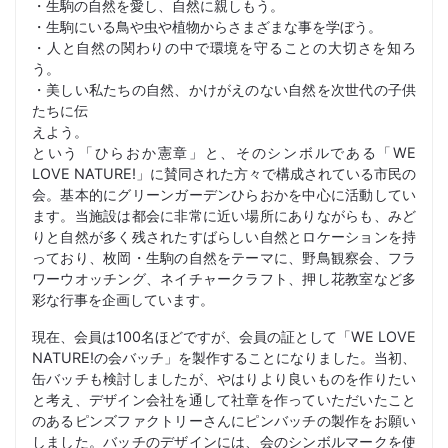
・生駒の自然を愛し、自然に親しもう。
・生駒にいる鳥や虫や植物からさまざまな事を学ぼう。
・人と自然の関わりの中で環境を守ることの大切さを知ろ
う。
・美しい私たちの自然、かけがえのない自然を次世代の子供
たちに伝
えよう。
という「ひらおか憲章」と、そのシンボルである「WE
LOVE NATURE!」に賛同された方々で構成されている市民の
会。基本的にグリーンガーデンひらおかを中心に活動してい
ます。当施設は都会に非常に近い場所にありながらも、みど
りと自然が多く残されたすばらしい自然とロケーションを持
っており、枚岡・生駒の自然をテーマに、野鳥観察会、フラ
ワーウオッチング、ネイチャークラフト、押し花教室など多
彩な行事を企画しています。
現在、会員は100名ほどですが、会員の証として「WE LOVE
NATURE!の会バッチ」を製作することになりました。当初、
缶バッチも検討しましたが、やはりより良いものを作りたい
と考え、デザイン会社を通して社章を作っていただいたこと
のあるピンズファクトリーさんにピンバッチの製作をお願い
しました。バッチのデザインには、会のシンボルマークを使