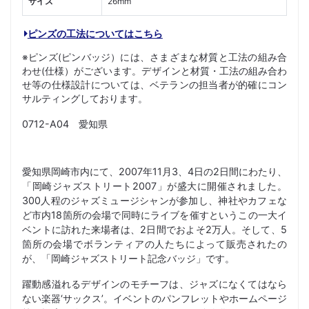
サイズ
26mm
ピンズの工法についてはこちら
※ピンズ(ピンバッジ）には、さまざまな材質と工法の組み合
わせ(仕様）がございます。デザインと材質・工法の組み合わ
せ等の仕様設計については、ベテランの担当者が的確にコン
サルティングしております。
0712-A04 愛知県
愛知県岡崎市内にて、2007年11月3、4日の2日間にわたり、
「岡崎ジャズストリート2007」が盛大に開催されました。
300人程のジャズミュージシャンが参加し、神社やカフェな
ど市内18箇所の会場で同時にライブを催すというこの一大イ
ベントに訪れた来場者は、2日間でおよそ2万人。そして、5
箇所の会場でボランティアの人たちによって販売されたの
が、「岡崎ジャズストリート記念バッジ」です。
躍動感溢れるデザインのモチーフは、ジャズになくてはなら
ない楽器‘サックス’。イベントのパンフレットやホームページ