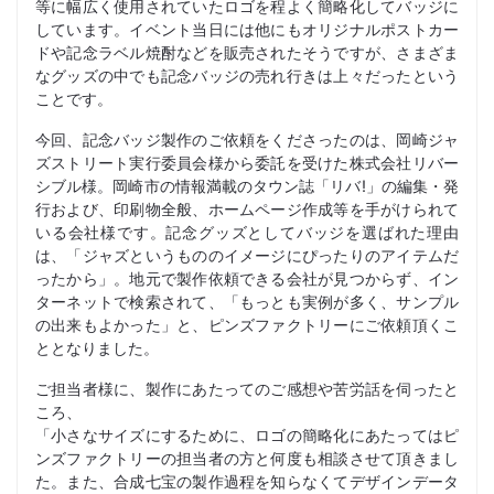
等に幅広く使用されていたロゴを程よく簡略化してバッジに
しています。イベント当日には他にもオリジナルポストカー
ドや記念ラベル焼酎などを販売されたそうですが、さまざま
なグッズの中でも記念バッジの売れ行きは上々だったという
ことです。
今回、記念バッジ製作のご依頼をくださったのは、岡崎ジャ
ズストリート実行委員会様から委託を受けた株式会社リバー
シブル様。岡崎市の情報満載のタウン誌「リバ!」の編集・発
行および、印刷物全般、ホームページ作成等を手がけられて
いる会社様です。記念グッズとしてバッジを選ばれた理由
は、「ジャズというもののイメージにぴったりのアイテムだ
ったから」。地元で製作依頼できる会社が見つからず、イン
ターネットで検索されて、「もっとも実例が多く、サンプル
の出来もよかった」と、ピンズファクトリーにご依頼頂くこ
ととなりました。
ご担当者様に、製作にあたってのご感想や苦労話を伺ったと
ころ、
「小さなサイズにするために、ロゴの簡略化にあたってはピ
ンズファクトリーの担当者の方と何度も相談させて頂きまし
た。また、合成七宝の製作過程を知らなくてデザインデータ