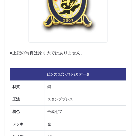
※上記の写真は原寸大ではありません。
ピンズ(ピンバッジ)データ
材質
銅
工法
スタンププレス
着色
合成七宝
メッキ
金