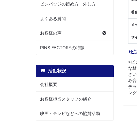
ピンバッジの留め方・外し方
着
よくある質問
メ
お客様の声
サ
PINS FACTORYの特徴
ピ
※ピ
な材
活動状況
ざい
み合
会社概要
テラ
ング
お客様担当スタッフの紹介
映画・テレビなどへの協賛活動