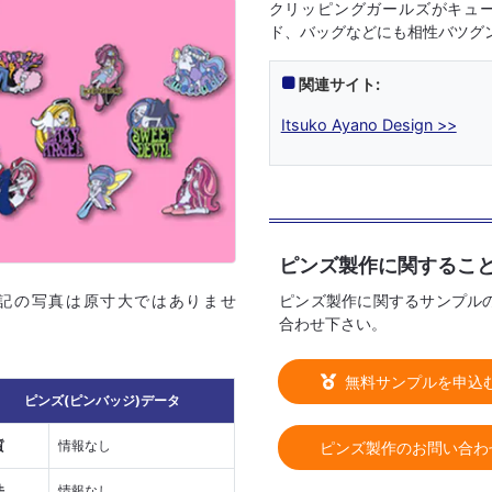
クリッピングガールズがキュ
ド、バッグなどにも相性バツグン
関連サイト:
Itsuko Ayano Design >>
ピンズ製作に関するこ
ピンズ製作に関するサンプル
上記の写真は原寸大ではありませ
合わせ下さい。
無料サンプルを申込
ピンズ(ピンバッジ)データ
質
情報なし
ピンズ製作のお問い合わ
法
情報なし