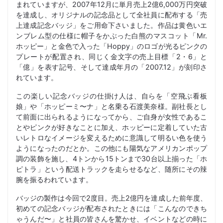
まれていますが、2007年12月に単月売上2億6,000万円突破
を達成し、オリジナルの記念品として全社員に配布する「売
上達成記念バッジ」をご用命下さいました。作品は黄色いエ
ンブレム型の仕様に帽子をかぶった白熊のマスコット「Mr.
ホッピー」と金色で入った「Hoppy」のロゴが光るピンクの
プレートが配置され、同じく金文字の売上目標「2・6」と
「億」を表す記号、そして達成年月の「2007.12」が刻印さ
れています。
この楽しい記念バッジの仕掛け人は、自らを「空飛ぶ看板
娘」や「ホッピーミ〜ナ」と名乗る石渡美奈様。副社長とし
て前面に出られるようになってから、ご自身が女性であるこ
とやピンクが好きなことに加え、ホッピーに定着していた古
いレトロなイメージを変えるために意識して明るい色を使う
ようになったのだとか。この他にも陽気なアメリカンポップ
調の装飾を施し、4トンから15トンまで30台以上揃った「ホ
ピトラ」という配送トラックを走らせるなど、随所にその辣
腕を振るわれています。
バッジの製作は今回で2度目。売上2億円を達成した前年度、
初めての記念バッジが配布されたときには「こんなのできち
ゃうんだ〜」と社員の皆さんを驚かせ、イベントなどの時に