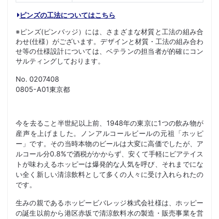
ピンズの工法についてはこちら
※ピンズ(ピンバッジ）には、さまざまな材質と工法の組み合
わせ(仕様）がございます。デザインと材質・工法の組み合わ
せ等の仕様設計については、ベテランの担当者が的確にコン
サルティングしております。
No. 0207408
0805-A01東京都
今を去ること半世紀以上前、1948年の東京に1つの飲み物が
産声を上げました。ノンアルコールビールの元祖「ホッピ
ー」です。その当時本物のビールは大変に高価でしたが、ア
ルコール分0.8%で酒税がかからず、安くて手軽にビアテイス
トが味わえるホッピーは爆発的な人気を呼び、それまでにな
い全く新しい清涼飲料として多くの人々に受け入れられたの
です。
生みの親であるホッピービバレッジ株式会社様は、ホッピー
の誕生以前から港区赤坂で清涼飲料水の製造・販売事業を営