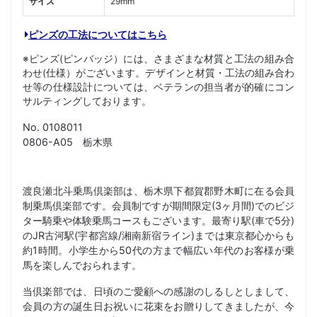
サイズ
29mm
ピンズの工法についてはこちら
※ピンズ(ピンバッジ）には、さまざまな材質と工法の組み合
わせ(仕様）がございます。デザインと材質・工法の組み合わ
せ等の仕様設計については、ベテランの担当者が的確にコン
サルティングしております。
No. 0108011
0806-A05 栃木県
渡良瀬北斗乗馬倶楽部は、栃木県下都賀郡野木町に在る会員
制乗馬倶楽部です。会員制ですが期間限定(3ヶ月間)でのビジ
ター騎乗や体験乗馬コースもございます。最寄り駅(車で5分)
のJR古河駅(宇都宮線/湘南新宿ライン)までは東京都心からも
約1時間。小学生から50代の方まで幅広い年代のお客様が乗
馬を楽しんでおられます。
当倶楽部では、日頃のご愛顧への感謝のしるしとしまして、
会員の方の誕生日お祝いに花束をお贈りしてきましたが、今