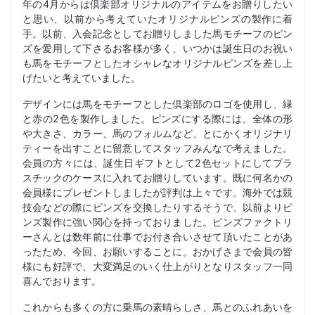
年の4月からは倶楽部オリジナルのアイテムをお贈りしたい
と思い、以前から考えていたオリジナルピンズの製作に着
手。以前、入会記念としてお贈りしました馬モチーフのピン
ズを愛用して下さるお客様が多く、いつかは誕生日のお祝い
も馬をモチーフとしたオシャレなオリジナルピンズを差し上
げたいと考えていました。
デザインには馬をモチーフとした倶楽部のロゴを使用し、緑
と赤の2色を製作しました。ピンズにする際には、全体の形
や大きさ、カラー、馬のフォルムなど、とにかくオリジナリ
ティーを出すことに留意してスタッフみんなで考えました。
会員の方々には、誕生日ギフトとして2色セットにしてプラ
スチックのケースに入れてお贈りしています。既に何名かの
会員様にプレゼントしましたが評判は上々です。海外では競
技会などの際にピンズを交換したりするそうで、以前よりピ
ンズ製作に強い関心を持っておりました。ピンズファクトリ
ーさんとは数年前に仕事でお付き合いさせて頂いたことがあ
ったため、今回、お願いすることに。おかげさまで会員の皆
様にも好評で、大変満足のいく仕上がりとなりスタッフ一同
喜んでおります。
これからも多くの方に乗馬の素晴らしさ、馬とのふれあいを