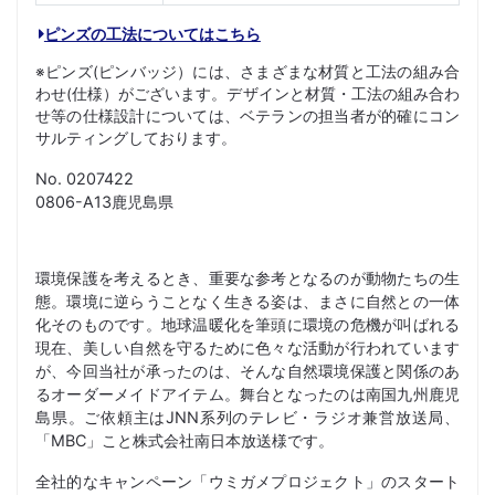
ピンズの工法についてはこちら
※ピンズ(ピンバッジ）には、さまざまな材質と工法の組み合
わせ(仕様）がございます。デザインと材質・工法の組み合わ
せ等の仕様設計については、ベテランの担当者が的確にコン
サルティングしております。
No. 0207422
0806-A13鹿児島県
環境保護を考えるとき、重要な参考となるのが動物たちの生
態。環境に逆らうことなく生きる姿は、まさに自然との一体
化そのものです。地球温暖化を筆頭に環境の危機が叫ばれる
現在、美しい自然を守るために色々な活動が行われています
が、今回当社が承ったのは、そんな自然環境保護と関係のあ
るオーダーメイドアイテム。舞台となったのは南国九州鹿児
島県。ご依頼主はJNN系列のテレビ・ラジオ兼営放送局、
「MBC」こと株式会社南日本放送様です。
全社的なキャンペーン「ウミガメプロジェクト」のスタート