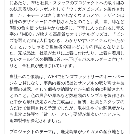
にあたり、PRと社員・スタッフのプロジェクトへの取り組み
の決意表明のシンボルとして「ウミガメピンズ」を製作され
ました。モチーフは言うまでもなくウミガメで、デザインは
社外のデザイナーにご依頼されたとのこと。黄、青、緑など
9種の色を使った鮮やかな仕様に、下部に入った白地に青文
字の「MBC」が映える高品質なオリジナルグッズは、「ピン
ズを選んだのは人目をひき、わかりやすいアイテムだったか
ら」とおっしゃるご担当者の狙いどおりの作品となりまし
た。完成品は、社章がわりに上着に付けたり、上着を着用し
ないクールビズの期間は首から下げるパスホルダーに付けた
りと、全社員が使用されています。
当社へのご依頼は、WEBでピンズファクトリーのホームペー
ジをご覧になり、事業内容の把握とサンプルの取り寄せや技
術面の確認、そして価格や納期などから総合的に判断された
とのこと。色の具合や厚みなど数種類のサンプルを製作され
た中から最終決定された完成品は、当初、社員とスタッフの
方だけで使用される予定でしたが、取材先やその関係者から
も非常に好評で「欲しい」という要望が相次いだことから、
追加製作が決定されました。
プロジェクトのテーマは、鹿児島県がウミガメの産卵地とし