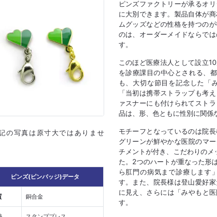
ピンズファクトリーが承るオリ
に大別できます。製品自体が商
ムグッズなどの性格を持つのが
のは、オーダーメイドならでは
す。
このほど医療法人として設立1
を診療課目の中心とされる、都
も、大切な節目を記念した「
「当初は携帯ストラップも考え
ァスナーにも付けられてストラ
品は、形、色ともに性別に関係
モチーフとなっているのは院長
上記の写真は原寸大ではありませ
グリーンが鮮やかな医院のマー
チメントが付き、こだわりのメ
た。2つのハートが重なった形
ら肛門の病気まで診療します
ピンズ(ピンバッジ)データ
す。また、院長様は登山愛好家
に見え、さらには「みやもと医
質
銅合金
す。
法
スタンププレス