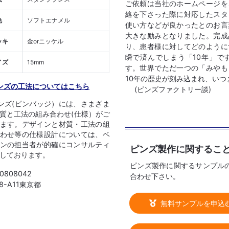
ご依頼は当社のホームページを
絡を下さった際に対応したスタ
色
ソフトエナメル
使い方などが良かったとのお言
大きな励みとなりました。完成
ッキ
金orニッケル
り、患者様に対してどのように
瞬で済んでしまう「10年」で
イズ
15mm
す。世界でただ一つの「みやも
10年の歴史が刻み込まれ、い
ンズの工法についてはこちら
(ピンズファクトリー談)
ンズ(ピンバッジ）には、さまざま
質と工法の組み合わせ(仕様）がご
ます。デザインと材質・工法の組
わせ等の仕様設計については、ベ
ンの担当者が的確にコンサルティ
ピンズ製作に関するこ
しております。
ピンズ製作に関するサンプル
 0808042
合わせ下さい。
08-A11東京都
無料サンプルを申込