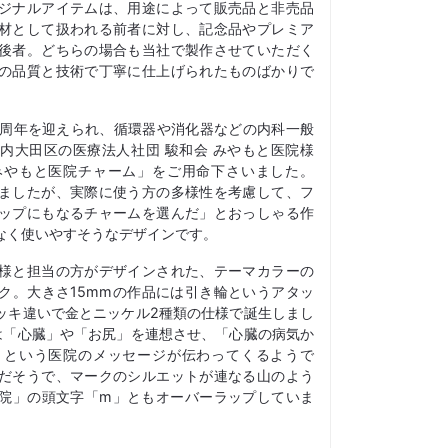
ジナルアイテムは、用途によって販売品と非売品
材として扱われる前者に対し、記念品やプレミア
後者。どちらの場合も当社で製作させていただく
の品質と技術で丁寧に仕上げられたものばかりで
0周年を迎えられ、循環器や消化器などの内科一般
内大田区の医療法人社団 駿和会 みやもと医院様
みやもと医院チャーム」をご用命下さいました。
ましたが、実際に使う方の多様性を考慮して、フ
ップにもなるチャームを選んだ」とおっしゃる作
なく使いやすそうなデザインです。
様と担当の方がデザインされた、テーマカラーの
ク。大きさ15mmの作品には引き輪というアタッ
ッキ違いで金とニッケル2種類の仕様で誕生しまし
は「心臓」や「お尻」を連想させ、「心臓の病気か
」という医院のメッセージが伝わってくるようで
だそうで、マークのシルエットが連なる山のよう
院」の頭文字「m」ともオーバーラップしていま