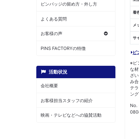
ピンバッジの留め方・外し方
着
よくある質問
メ
お客様の声
サ
PINS FACTORYの特徴
ピ
※ピ
な材
活動状況
ざい
み合
会社概要
テラ
ング
お客様担当スタッフの紹介
No.
08
映画・テレビなどへの協賛活動