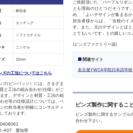
ご依頼頂いた「パープルリボンス
とも理由のひとつだそうです
質
銅合金
め、「よいデザインが集まるか
担当者様からは、「当校のイ
法
エッチング
す。また、元のデザインとほと
とてもいいです」との嬉しいコ
色
ソフトエナメル
(ピンズファクトリー談)
ッキ
ニッケル
関連サイト
イズ
25mm
名古屋YWCA学院日本語学校
ンズの工法についてはこちら
ンズ(ピンバッジ）には、さまざま
質と工法の組み合わせ(仕様）がご
ます。デザインと材質・工法の組
わせ等の仕様設計については、ベ
ピンズ製作に関するこ
ンの担当者が的確にコンサルティ
しております。
ピンズ製作に関するサンプル
合わせ下さい。
 0408062
10-A07 愛知県