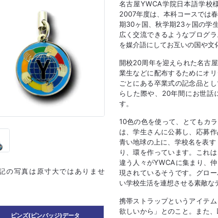
名古屋YWCA学院日本語学校
2007年度は、本科コースでは
期30ヶ国、秋学期23ヶ国の
広く交流できるようなプログラ
を媒介語にしてお互いの国や文
開校20周年を迎えられた名古
業生などに配布するためにオリ
ごとにある卒業式の記念品とし
らした際や、20年間にお世話
す。
10色の色を使って、とてもカ
は、学生さんに公募し、応募作
青い地球の上に、学校名を表す
り、環を作っています。これは
違う人々がYWCAに集まり、
上記の写真は原寸大ではありませ
現されているそうです。グロー
い学校生活を連想させる素敵な
携帯ストラップというアイテム
欲しいから」とのこと。また、
ピンズ(ピンバッジ)データ