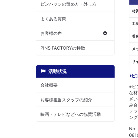
ピンバッジの留め方・外し方
材
よくある質問
工
お客様の声
着
PINS FACTORYの特徴
メ
サ
活動状況
ピ
会社概要
※ピ
な材
ざい
お客様担当スタッフの紹介
み合
テラ
映画・テレビなどへの協賛活動
ング
No.
08