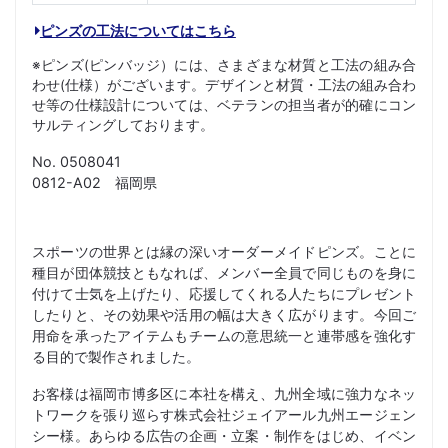
ピンズの工法についてはこちら
※ピンズ(ピンバッジ）には、さまざまな材質と工法の組み合
わせ(仕様）がございます。デザインと材質・工法の組み合わ
せ等の仕様設計については、ベテランの担当者が的確にコン
サルティングしております。
No. 0508041
0812-A02 福岡県
スポーツの世界とは縁の深いオーダーメイドピンズ。ことに
種目が団体競技ともなれば、メンバー全員で同じものを身に
付けて士気を上げたり、応援してくれる人たちにプレゼント
したりと、その効果や活用の幅は大きく広がります。今回ご
用命を承ったアイテムもチームの意思統一と連帯感を強化す
る目的で製作されました。
お客様は福岡市博多区に本社を構え、九州全域に強力なネッ
トワークを張り巡らす株式会社ジェイアール九州エージェン
シー様。あらゆる広告の企画・立案・制作をはじめ、イベン