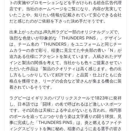
トの実施やプロモーションなどを手がけられる総合広告代理
店です。当社のホームページをご覧になり、内容が充実して
いたことや、知りたい情報が記載されていて安心できる会社
だと感じたのがご依頼を下さった決め手だそうです。
出来上がったのはJR九州ラグビー部のオリジナルグッズで、
強烈な色使いが印象的な「THUNDERS PINS」。デザイン
は、チーム名の「THUNDERS」をユニフォームと同じチー
ムカラーの赤で彩り、稲妻に見立てた中央部の青い「N」が
迫力ある仕様にアクセントを加えています。入稿されたデザ
インと製法の関係を考えて、当社からも色々ご提案させてい
ただいた作品は「製品のクオリティは高く感じます。色の出
し方もしっかりしていて好評です」と品質・仕上げともに合
格点を獲得でき、リーグの会合など皆さんが集まる機会に装
着されているそうです。
ラグビーはイギリスのパブリックスクールで1823年に発祥
し、日本語では「闘球」の名で呼ばれるほど激しいスポーツ
です。その試合は天候による中止がないとも言われ、楕円形
のボールを追ってぶつかり合う姿は文字通りの闘う球技。見
事に完成した「THUNDERS PINS」は、炎と燃えるファイテ
ィングスピリットを胸に秘め、稲妻のように走る選手の皆さ