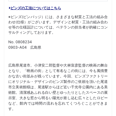
ピンズの工法についてはこちら
※ピンズ(ピンバッジ）には、さまざまな材質と工法の組み合
わせ(仕様）がございます。デザインと材質・工法の組み合わ
せ等の仕様設計については、ベテランの担当者が的確にコン
サルティングしております。
No. 0808234
0903-A04 広島県
広島県尾道市。小津安二郎監督や大林宣彦監督の映画の舞台
となり、「映画の街」として有名なこの街には、今も風情豊
かな古い街並みが残っています。今回、ピンズファクトリー
にオリジナル・デザインのピンズ製作のご依頼を頂いた尾道
市立美術館様は、尾道駅からほど近い千光寺公園内にある美
術館。清潔感あふれる白い壁とゆったりとしたスペースの展
示室、大きな窓から明るい陽光が差し込む広々としたロビー
など、館内では時間の流れを忘れてくつろぐことができま
す。