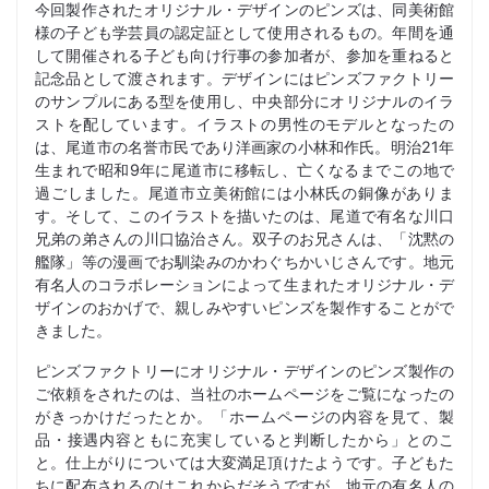
今回製作されたオリジナル・デザインのピンズは、同美術館
様の子ども学芸員の認定証として使用されるもの。年間を通
して開催される子ども向け行事の参加者が、参加を重ねると
記念品として渡されます。デザインにはピンズファクトリー
のサンプルにある型を使用し、中央部分にオリジナルのイラ
ストを配しています。イラストの男性のモデルとなったの
は、尾道市の名誉市民であり洋画家の小林和作氏。明治21年
生まれで昭和9年に尾道市に移転し、亡くなるまでこの地で
過ごしました。尾道市立美術館には小林氏の銅像がありま
す。そして、このイラストを描いたのは、尾道で有名な川口
兄弟の弟さんの川口協治さん。双子のお兄さんは、「沈黙の
艦隊」等の漫画でお馴染みのかわぐちかいじさんです。地元
有名人のコラボレーションによって生まれたオリジナル・デ
ザインのおかげで、親しみやすいピンズを製作することがで
きました。
ピンズファクトリーにオリジナル・デザインのピンズ製作の
ご依頼をされたのは、当社のホームページをご覧になったの
がきっかけだったとか。「ホームページの内容を見て、製
品・接遇内容ともに充実していると判断したから」とのこ
と。仕上がりについては大変満足頂けたようです。子どもた
ちに配布されるのはこれからだそうですが、地元の有名人の