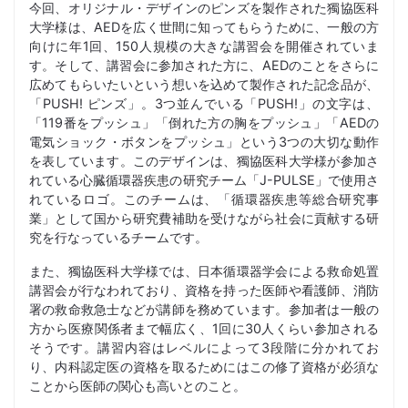
今回、オリジナル・デザインのピンズを製作された獨協医科
大学様は、AEDを広く世間に知ってもらうために、一般の方
向けに年1回、150人規模の大きな講習会を開催されていま
す。そして、講習会に参加された方に、AEDのことをさらに
広めてもらいたいという想いを込めて製作された記念品が、
「PUSH! ピンズ」。3つ並んでいる「PUSH!」の文字は、
「119番をプッシュ」「倒れた方の胸をプッシュ」「AEDの
電気ショック・ボタンをプッシュ」という3つの大切な動作
を表しています。このデザインは、獨協医科大学様が参加さ
れている心臓循環器疾患の研究チーム「J-PULSE」で使用さ
れているロゴ。このチームは、「循環器疾患等総合研究事
業」として国から研究費補助を受けながら社会に貢献する研
究を行なっているチームです。
また、獨協医科大学様では、日本循環器学会による救命処置
講習会が行なわれており、資格を持った医師や看護師、消防
署の救命救急士などが講師を務めています。参加者は一般の
方から医療関係者まで幅広く、1回に30人くらい参加される
そうです。講習内容はレベルによって3段階に分かれてお
り、内科認定医の資格を取るためにはこの修了資格が必須な
ことから医師の関心も高いとのこと。