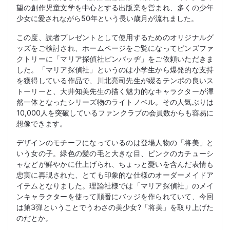
望の創作児童文学を中心とする出版業を営まれ、多くの少年
少女に愛されながら50年という長い歳月が流れました。
この度、読者プレゼントとして使用するためのオリジナルグ
ッズをご検討され、ホームページをご覧になってピンズファ
クトリーに「マリア探偵社ピンバッヂ」をご依頼いただきま
した。「マリア探偵社」というのは小学生から爆発的な支持
を獲得している作品で、川北亮司先生が綴るテンポの良いス
トーリーと、大井知美先生の描く魅力的なキャラクターが渾
然一体となったシリーズ物のライトノベル。その人気ぶりは
10,000人を突破しているファンクラブの会員数からも容易に
想像できます。
デザインのモチーフになっているのは登場人物の「将美」と
いう女の子。緑色の髪の毛と大きな目、ピンクのカチューシ
ャなどが鮮やかに仕上げられ、ちょっと憂いを含んだ表情も
忠実に再現された、とても印象的な仕様のオーダーメイドア
イテムとなりました。理論社様では「マリア探偵社」のメイ
ンキャラクターを使って順番にバッジを作られていて、今回
は第3弾ということでうわさの美少女?「将美」を取り上げた
のだとか。