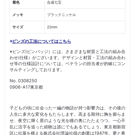
着色
合成七宝
メッキ
ブラックニッケル
サイズ
22mm
ピンズの工法についてはこちら
※ピンズ(ピンバッジ）には、さまざまな材質と工法の組み合
わせ(仕様）がございます。デザインと材質・工法の組み合わ
せ等の仕様設計については、ベテランの担当者が的確にコン
サルティングしております。
No. 0308250
0906-A17東京都
子どもの頃に出会った一編の物語が持つ影響力は、その後の
人生に多大な変化をもたらします。高まる期待に胸を膨らま
せ、夜空に輝く星のような光を瞳の奥にたたえつつ、一心不
乱に活字を追った経験は誰にでもあるでしょう。東京都新宿
区に社屋を構える株式会社理論社様の創業は1947年。夢と希