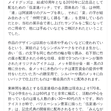
メイドグッズは、結成10周年となる2010年に記念品として
配るための「伍楽連バッチ」です。団体名の「伍」は仲間、
「連」は阿波踊りのグループを表し、それに「楽」の字が組
み合わさって「仲間で楽しく踊る『連』」を意味しているの
だとか。当社の展示会で差し上げたサンプルをご覧になって
のご用命で、他には手ぬぐいなどをご検討されたということ
でした。
作品のデザインは以前から浴衣や手ぬぐいなどに使われてい
るという、家紋のようなシンボルマークをそのまま生かし、
赤い「伍」の文字を同じ色の竹の輪が取り囲み、右下部に竹
の葉が配置された小粋な仕様。全部で3つのパターンが製作
されたオリジナルアイテムは、メッキ部分が金・銀・黒の3
種に分かれ、金メッキに水色のバッチは運営資金の提供や寄
付をいただいた方への贈呈用で、シルバーや黒のメッキに白
いバックで仕上げたものは一般会員の方々に配布されます。
東林間を拠点とする伍楽連様の会員数は現在およそ170名。
下は小学生から上は60代までと非常に幅広く、活動の中心を
担っているのは最も人数の多い30〜40代の方々です。和の
テイストが粋で、バリエーション豊富に揃った「伍楽連バッ
チ」は、記念式典の開催前に配布されるそうで、「みんなが