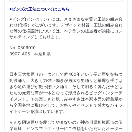
ピンズの工法についてはこちら
※ピンズ(ピンバッジ）には、さまざまな材質と工法の組み合
わせ(仕様）がございます。デザインと材質・工法の組み合わ
せ等の仕様設計については、ベテランの担当者が的確にコン
サルティングしております。
No. 0509010
0907-A05 神奈川県
日本三大盆踊りの一つとして約400年という長い歴史を持つ
阿波踊り。大きく力強い動きが勇猛な男踊りと華麗な手さば
きや足の運びが艶っぽい女踊り、そして明るく弾んだ子ども
たちの元気な声が一体となって形成されるビッグエンターテ
イメント。その楽しさと親しみやすさは本家本元の徳島県か
ら全国各地に飛び火して、お祭りやイベントで盛大なハイラ
イトシーンを演出しています。
そんな阿波踊りを愛してやまないのが神奈川県相模原市の伍
楽連様。ピンズファクトリーにご依頼をいただいたオーダー