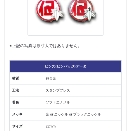
※上記の写真は原寸大ではありません。
ピンズ(ピンバッジ)データ
材質
銅合金
工法
スタンププレス
着色
ソフトエナメル
メッキ
金 or ニッケル or ブラックニッケル
サイズ
22mm