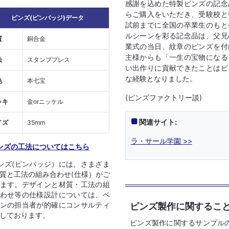
感謝を込めた特製ピンズの記念
らご購入をいただき、受験校と
ピンズ(ピンバッジ)データ
試前までに全国の卒業生のもと
ルシーンを彩る記念品は、父兄
質
銅合金
業式の当日、紋章のピンズを付
主様からも「一生の宝物になる
法
スタンププレス
い出作りに貢献できたことはピ
な経験となりました。
色
本七宝
(ピンズファクトリー談)
ッキ
金orニッケル
関連サイト:
イズ
35mm
ラ・サール学園 >>
ンズの工法についてはこちら
ンズ(ピンバッジ）には、さまざま
質と工法の組み合わせ(仕様）がご
ます。デザインと材質・工法の組
わせ等の仕様設計については、ベ
ピンズ製作に関するこ
ンの担当者が的確にコンサルティ
しております。
ピンズ製作に関するサンプル