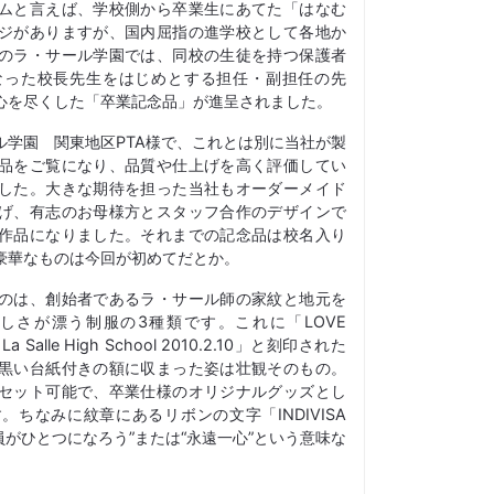
ムと言えば、学校側から卒業生にあてた「はなむ
ジがありますが、国内屈指の進学校として各地か
のラ・サール学園では、同校の生徒を持つ保護者
なった校長先生をはじめとする担任・副担任の先
心を尽くした「卒業記念品」が進呈されました。
ル学園 関東地区PTA様で、これとは別に当社が製
品をご覧になり、品質や仕上げを高く評価してい
した。大きな期待を担った当社もオーダーメイド
げ、有志のお母様方とスタッフ合作のデザインで
作品になりました。それまでの記念品は校名入り
豪華なものは今回が初めてだとか。
のは、創始者であるラ・サール師の家紋と地元を
しさが漂う制服の3種類です。これに「LOVE
a Salle High School 2010.2.10」と刻印された
黒い台紙付きの額に収まった姿は壮観そのもの。
セット可能で、卒業仕様のオリジナルグッズとし
ちなみに紋章にあるリボンの文字「INDIVISA
員がひとつになろう”または“永遠一心”という意味な