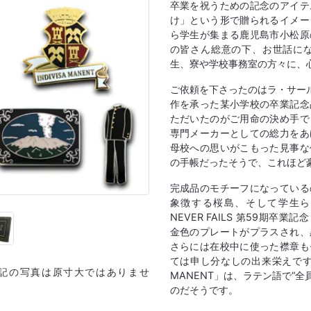
卒業を祝うための記念のアイテ
け」という形で贈られるイメー
ら学生が集まる鹿児島市小松原
の皆さん総意の下、お世話に
生、寮や学校事務室の方々に、
ご依頼を下さったのはラ・サー
作を承った某小学校の卒業記念
ただいたのがご用命の決め手で
専門メーカーとしての総力をあ
母校への思いがこもった見事な
の手帳だったそうで、これほど
完成品のモチーフになっている
象徴する桜島、そして学生ら
NEVER FAILS 第59期卒業記念 L
金色のプレートがプラスされ、
さらには在校中に使った襟章も
ては申し分なしの出来栄えです。
上記の写真は原寸大ではありませ
MANENT」は、ラテン語で“全
のだそうです。