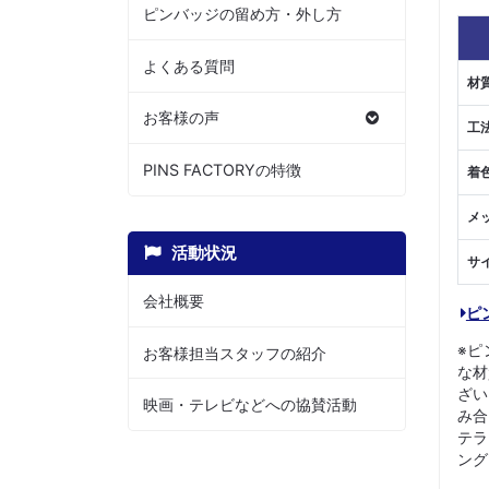
ピンバッジの留め方・外し方
よくある質問
材
お客様の声
工
PINS FACTORYの特徴
着
メ
活動状況
サ
会社概要
ピ
※ピ
お客様担当スタッフの紹介
な材
ざい
映画・テレビなどへの協賛活動
み合
テラ
ング