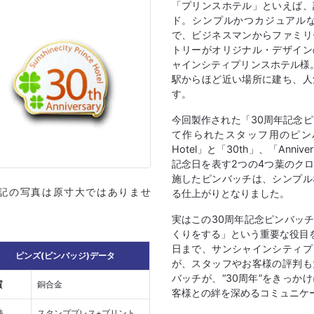
「プリンスホテル」といえば、
ド。シンプルかつカジュアル
で、ビジネスマンからファミリ
トリーがオリジナル・デザイン
ャインシティプリンスホテル様
駅からほど近い場所に建ち、人
す。
今回製作された「30周年記念
て作られたスタッフ用のピンバッチ。
Hotel」と「30th」、「Ann
記念日を表す2つの4つ葉のク
施したピンバッチは、シンプル
上記の写真は原寸大ではありませ
る仕上がりとなりました。
実はこの30周年記念ピンバッ
くりをする」という重要な役目を担
日まで、サンシャインシティプ
ピンズ(ピンバッジ)データ
が、スタッフやお客様の評判も
バッチが、“30周年”をきっ
質
銅合金
客様との絆を深めるコミュニケ
法
スタンププレス+プリント