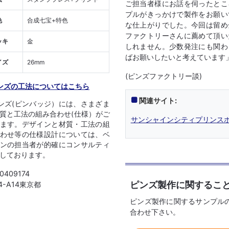
ご担当者様にお話を伺ったとこ
プルがきっかけで製作をお願い
色
合成七宝+特色
な仕上がりでした。今回は留め
ファクトリーさんに薦めて頂い
ッキ
金
しれません。少数発注にも関わ
ばお願いしたいと考えています
イズ
26mm
(ピンズファクトリー談)
ンズの工法についてはこちら
関連サイト:
ンズ(ピンバッジ）には、さまざま
質と工法の組み合わせ(仕様）がご
サンシャインシティプリンスホ
ます。デザインと材質・工法の組
わせ等の仕様設計については、ベ
ンの担当者が的確にコンサルティ
しております。
 0409174
ピンズ製作に関するこ
04-A14東京都
ピンズ製作に関するサンプル
合わせ下さい。