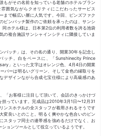
誰もがその名前を知っている老舗のホテルブラン
な雰囲気ながらクオリティにこだわったサービス
ーまで幅広い層に人気です。今回、ピンズファク
のピンバッチ製作のご依頼を承ったのは、サンシ
。同ホテル様は、日本第2位の利用者数を誇る池袋
気の複合施設サンシャインシティに隣接していま
ピンバッチ」は、その名の通り、開業30年を記念し
白をベースに、「Sunshinecity Prince
iversary」といった文字はオレンジ色、4月4日の開業
ローバーは明るいグリーン、そして金色の縁取りを
なデザインながら合成七宝仕様により高級感のあ
チ、「お客様に注目して頂いて、会話のきっかけづ
っています。完成品は2010年3月1日〜12月31
リンスホテルの全スタッフが着用されるそうです
大変良いとのこと。明るく爽やかな色合いのピン
かけにスタッフ同士の連帯感を強めるだけでなく、お
ーションツールとして役立っているようです。