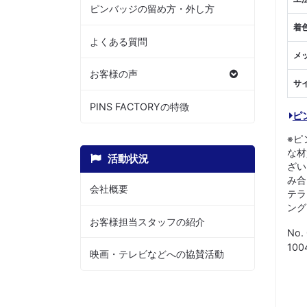
ピンバッジの留め方・外し方
着
よくある質問
メ
お客様の声
サ
PINS FACTORYの特徴
ピ
※ピ
な材
活動状況
ざい
み合
会社概要
テラ
ング
お客様担当スタッフの紹介
No.
10
映画・テレビなどへの協賛活動