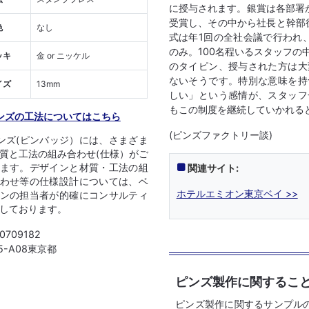
に授与されます。銀賞は各部署か
受賞し、その中から社長と幹部
色
なし
式は年1回の全社会議で行われ
のみ。100名程いるスタッフの
ッキ
金 or ニッケル
のタイピン、授与された方は大
ないそうです。特別な意味を持
イズ
13mm
しい」という感情が、スタッフ
もこの制度を継続していかれる
ンズの工法についてはこちら
(ピンズファクトリー談)
ンズ(ピンバッジ）には、さまざま
質と工法の組み合わせ(仕様）がご
関連サイト:
ます。デザインと材質・工法の組
わせ等の仕様設計については、ベ
ホテルエミオン東京ベイ >>
ンの担当者が的確にコンサルティ
しております。
 0709182
05-A08東京都
ピンズ製作に関するこ
ピンズ製作に関するサンプル