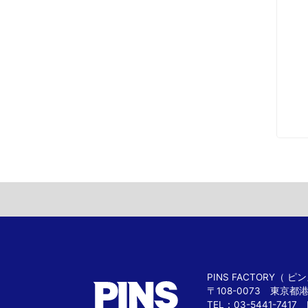
PINS FACTORY（
〒108-0073 東京都
TEL：03-5441-7417 