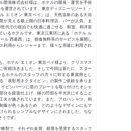
ル開発株式会社様は、ホテルの開発・運営を手掛
ルを運営されています。東京ディズニーリゾート ・
ル エミオン 東京ベイ」は、天然温泉のある大浴
景が見える最上階の日本料理店、バーが人気。ま
3世代での宿泊でも快適に過ごせる、和室、和洋室
ているホテルです。東京江東区にある「ホテル ル
エール 西葛西」は、朝食無料等のサービスを展開し
ス利用からレジャーまで、様々な用途に利用され
も、ホテル エミオン 東京ベイ様より、クリスマス
ご依頼頂きました。そして今回は新たに、スター
いるホテルのスタッフの方々に対する褒賞用とし
る「表彰用ネクタイピン」の製作ご依頼を承りま
タイピンパーツに星のプレートを取り付けたオシャ
部分を鏡面仕上げ、縁の凹部を半光沢にすること
工夫が施されています。また、アロハシャツ、和
制服が色々あるため、どのようなデザインにもマ
けられるシンプルなデザインにされました。ちな
そうです。
2種類で、それぞれ金賞、銀賞を受賞するスタッフ