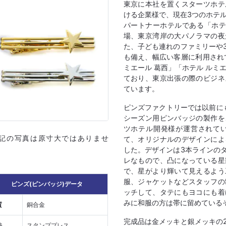
東京に本社を置くスターツホテ
ける企業様で、現在3つのホテ
パートナーホテルである「ホテ
場、東京湾岸の大パノラマの夜
た、子ども連れのファミリーや
も備え、幅広い客層に利用され
ミエール 葛西」「ホテル ルミ
ており、東京出張の際のビジネ
ています。
ピンズファクトリーでは以前に
シーズン用ピンバッジの製作を
ツホテル開発様が運営されて
上記の写真は原寸大ではありませ
て、オリジナルのデザインによ
した。デザインは3本ラインの
レなもので、凸になっている星
で、星がより輝いて見えるよう
服、ジャケットなどスタッフの
ピンズ(ピンバッジ)データ
ッチして、タテにもヨコにも着
みに和服の方は帯に留めている
質
銅合金
完成品は金メッキと銀メッキの
法
スタンププレス