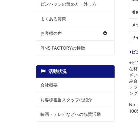
ピンバッジの留め方・外し方
着
よくある質問
メ
お客様の声
サ
PINS FACTORYの特徴
ピ
※ピ
な材
活動状況
ざい
み合
会社概要
テラ
ング
お客様担当スタッフの紹介
No.
10
映画・テレビなどへの協賛活動