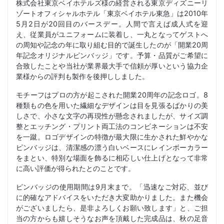
株式会社東京ベイホテルズ様の経営される東京ディズニーリ
ゾートオフィシャルホテル「東京ベイホテル東急」は2010年
5月2日が20回目のバースデー。人間で言えば成人式を迎
え、従業員がユニフォームに装着し、一丸となってゲストへ
の周知や記念の年に取り組む目的で誕生したのが「開業20周
年記念オリジナルピンバッジ」です。予算・品質がご希望に
合致したことや当社が業界最大手で信頼が厚いという協力企
業様からの評判も製作を後押ししました。
モチーフはプロの方が起こされた開業20周年の記念ロゴ。8
種類もの色を用いた繊細なデザインは目を見張るばかりの美
しさで、小さな文字の再現性が懸念されましたが、サイズ調
整とエッチング・プリント両工法のコンビネーションは不安
を一蹴。ロゴデザインの特徴が最大限に生かされた鮮やかな
ピンバッジは、清潔感の漂う白いベースにレインボーカラー
をまとい、特別な場面を飾るに相応しい仕上げとなって非常
に高い評価が得られたとのことです。
ピンバッジの使用期間は9月末まで。「迅速なご対応、並び
に的確なアドバイスをいただき大変助かりました。また機会
がございましたら、是非よろしくお願い致します」と、ご担
当の方からも嬉しそうなお声を頂戴した完成品は、秋の足音