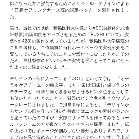
師になった方に授与するためにオリジナル・デザインによる
「口腔ケアリンクナース院内認定バッチ」を製作されまし
た。
実は、当社では以前、獨協医科大学様よりAED(自動体外式除
細動器)の認知度をアップさせるための「PUSH! ピンズ」(実
例No.428)の製作を承っていましたが、獨協医科大学病院の
ご担当者様も、ご依頼前に当社ホームページで実例紹介をご
覧なっているうちにそのことにお気付きになったとか。その
ため、当社製作のピンバッチの実物を手にとってご覧になっ
た上でのご注文となりました。
デザインの上部に入っている「OCT」という文字は、「オー
ラルケアチーム」の頭文字。また、歯(大臼歯)と歯ブラシの
モチーフと、健康な歯ぐきを連想させるピンク色をどうして
も使いたかったとのことで、背景はピンク色が引き立つブル
ーグレーにされました。ご担当者様によると、「デザインか
らサンプル画を作って頂いた時点ではニッケル素材が良いか
と思っていたのですが、実際にサンプルを作ってみるとゴー
ルドフレームの方が良かったのでそちらを採用しました。紙
の上だけではイメージが掴みづらい部分もありますので、サ
ンプルを見て決めることができたのがよかったです。仕上が