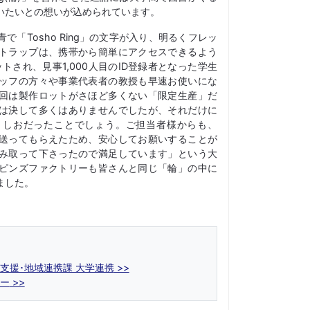
いたいとの想いが込められています。
「Tosho Ring」の文字が入り、明るくフレッ
トラップは、携帯から簡単にアクセスできるよう
トされ、見事1,000人目のID登録者となった学生
ッフの方々や事業代表者の教授も早速お使いにな
回は製作ロットがさほど多くない「限定生産」だ
は決して多くはありませんでしたが、それだけに
としおだったことでしょう。ご担当者様からも、
送ってもらえたため、安心してお願いすることが
み取って下さったので満足しています」という大
ピンズファクトリーも皆さんと同じ「輪」の中に
ました。
支援･地域連携課 大学連携
ター