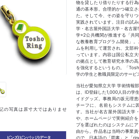
物を貸したり借りたりする行為
通の基本形。合理的かつ確立さ
た。そして今、その姿を守りつ
実践されています。注目の試み
学・名古屋外国語大学・名古屋
学+2公共機関が推進する「共
な教養教育プログラム開発」。この
ムを利用して運営され、文部科
っています。内容は国公私立大
の拠点として教育研究水準の高
を強化するというもの。「Tosh
学の学生と教職員限定のサービ
当社が愛知県立大学 学術情報
は、ID登録した1,000人目の
イドグッズ。事務局の坂元理恵
チーフに、名前もシステムに因んだ
上記の写真は原寸大ではありませ
す。当社が名古屋外国語大学
や、ホームページで実例紹介を
プを選ばれたのはシステムにア
由から。作品名は当時の事業責
ので、日本語の「図書」と「ri
ピンズ(ピンバッジ)データ