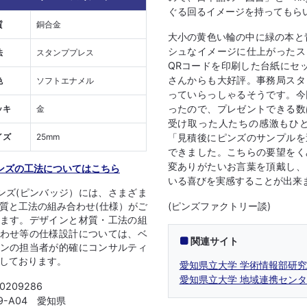
ぐる回るイメージを持ってもら
質
銅合金
大小の黄色い輪の中に緑の本と青で
シュなイメージに仕上がったス
法
スタンププレス
QRコードを印刷した台紙にセッ
さんからも大好評。事務局スタ
色
ソフトエナメル
っていらっしゃるそうです。今
ったので、プレゼントできる数
ッキ
金
受け取った人たちの感激もひ
「見積後にピンズのサンプルを
イズ
25mm
できました。こちらの要望をく
変ありがたいお言葉を頂戴し、
ンズの工法についてはこちら
いる喜びを実感することが出来
ンズ(ピンバッジ）には、さまざま
(ピンズファクトリー談)
質と工法の組み合わせ(仕様）がご
ます。デザインと材質・工法の組
わせ等の仕様設計については、ベ
関連サイト
ンの担当者が的確にコンサルティ
しております。
愛知県立大学 学術情報部研究
愛知県立大学 地域連携セン
 0209286
09-A04 愛知県