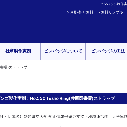
ピンバッジ制作実
お見積り(無料)
無料サンプル
社章製作実例
ピンバッジについて
ピンバッジの工法
共同図書環)ストラップ
ンズ製作実例：No.550 Tosho Ring(共同図書環)ストラップ
社・団体名】愛知県立大学 学術情報部研究支援・地域連携課 大学連