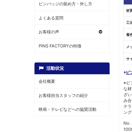
ピンバッジの留め方・外し方
材
よくある質問
工
お客様の声
着
PINS FACTORYの特徴
メ
サ
活動状況
ピ
会社概要
※ピ
な材
ざい
お客様担当スタッフの紹介
み合
テラ
映画・テレビなどへの協賛活動
ング
No.
10