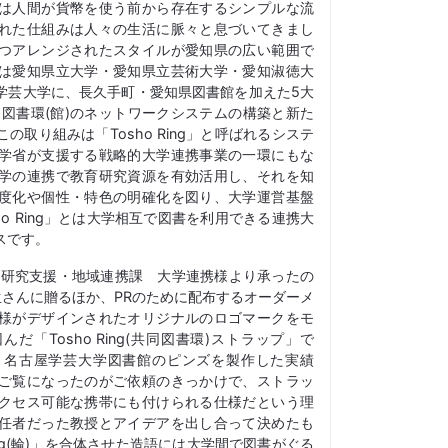
は人間が貨幣を使う前から存在するシンプルな流
れた仕組みは人々の生活に脈々と息づいてきまし
つアレンジされたスタイルが愛知県の広い範囲で
は愛知県立大学・愛知県立芸術大学・愛知淑徳大
学芸大学に、長久手町・愛知県図書館を加えた5大
同図書環(館)のネットワークシステムの構築と新た
取り組みは「Tosho Ring」と呼ばれるシステ
学省が支援する戦略的大学連携事業の一環にもな
学の連携で教育研究資源を有効活用し、それを知
度化や個性・特色の明確化を図り、大学運営基盤
o Ring」とは大学相互で図書を利用できる連携大
スです。
部研究支援・地域連携課 大学連携様より承ったの
学生さんに贈るほか、PRのために配布するオーダーメ
様がデザインされたオリジナルのロゴマークをモ
「Tosho Ring(共同図書環)ストラップ」で
・名古屋学芸大学図書館のピンズを製作した実績
ご覧になったのがご依頼のきっかけで、ストラッ
クセス可能な携帯にも付けられる仕様だという理
任者だった教授とアイデアを出し合って決めたも
ng(輪)」を合体させた造語には大学間で図書がぐる