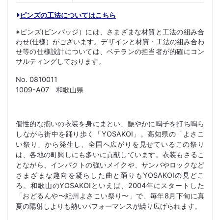
ピンズの工法についてはこちら
※ピンズ(ピンバッジ）には、さまざまな材質と工法の組み合
わせ(仕様）がございます。デザインと材質・工法の組み合わ
せ等の仕様設計については、ベテランの担当者が的確にコン
サルティングしております。
No. 0810011
1009-A07 和歌山県
個性的な揃いの衣装を身にまとい、賑やかに鳴子を打ち鳴ら
しながら街中を踊り歩く「YOSAKOI」。高知県の「よさこ
い祭り」から発生し、全国へ広がりを見せているこの祭り
は、各地の町興しにも多いに貢献しています。衣装もさるこ
とながら、インパクトの強いメイクや、サンバやロックなど
さまざまな趣向を凝らした曲と踊りもYOSAKOIの見どこ
ろ。和歌山のYOSAKOIといえば、2004年にスタートした
「おどるんや〜紀州よさこい祭り〜」で、毎年8月下旬に真
夏の陽射しよりも熱いパフォーマンスが繰り広げられます。