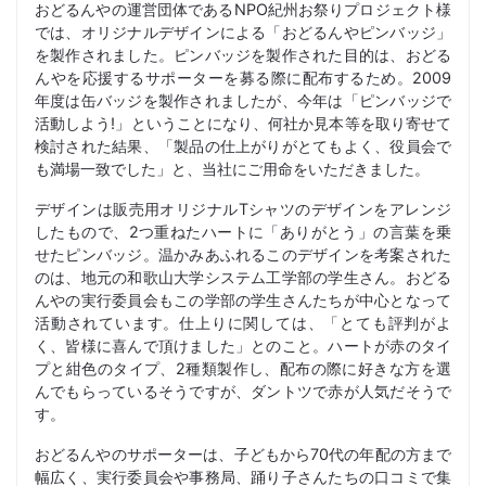
おどるんやの運営団体であるNPO紀州お祭りプロジェクト様
では、オリジナルデザインによる「おどるんやピンバッジ」
を製作されました。ピンバッジを製作された目的は、おどる
んやを応援するサポーターを募る際に配布するため。2009
年度は缶バッジを製作されましたが、今年は「ピンバッジで
活動しよう!」ということになり、何社か見本等を取り寄せて
検討された結果、「製品の仕上がりがとてもよく、役員会で
も満場一致でした」と、当社にご用命をいただきました。
デザインは販売用オリジナルTシャツのデザインをアレンジ
したもので、2つ重ねたハートに「ありがとう」の言葉を乗
せたピンバッジ。温かみあふれるこのデザインを考案された
のは、地元の和歌山大学システム工学部の学生さん。おどる
んやの実行委員会もこの学部の学生さんたちが中心となって
活動されています。仕上りに関しては、「とても評判がよ
く、皆様に喜んで頂けました」とのこと。ハートが赤のタイ
プと紺色のタイプ、2種類製作し、配布の際に好きな方を選
んでもらっているそうですが、ダントツで赤が人気だそうで
す。
おどるんやのサポーターは、子どもから70代の年配の方まで
幅広く、実行委員会や事務局、踊り子さんたちの口コミで集