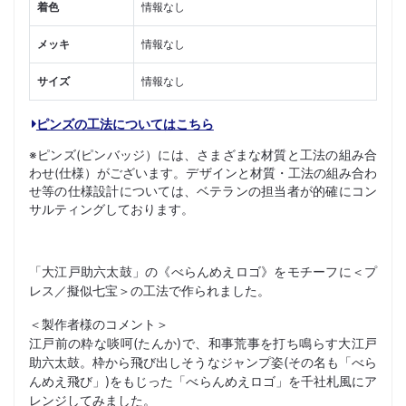
着色
情報なし
メッキ
情報なし
サイズ
情報なし
ピンズの工法についてはこちら
※ピンズ(ピンバッジ）には、さまざまな材質と工法の組み合
わせ(仕様）がございます。デザインと材質・工法の組み合わ
せ等の仕様設計については、ベテランの担当者が的確にコン
サルティングしております。
「大江戸助六太鼓」の《べらんめえロゴ》をモチーフに＜プ
レス／擬似七宝＞の工法で作られました。
＜製作者様のコメント＞
江戸前の粋な啖呵(たんか)で、和事荒事を打ち鳴らす大江戸
助六太鼓。枠から飛び出しそうなジャンプ姿(その名も「べら
んめえ飛び」)をもじった「べらんめえロゴ」を千社札風にア
レンジしてみました。