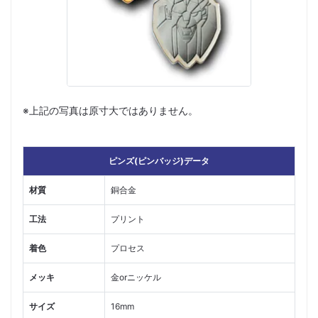
※上記の写真は原寸大ではありません。
ピンズ(ピンバッジ)データ
材質
銅合金
工法
プリント
着色
プロセス
メッキ
金orニッケル
サイズ
16mm