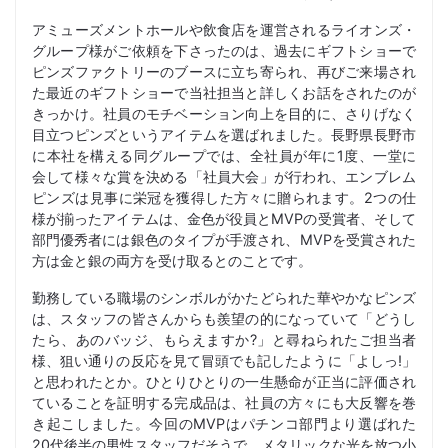
アミューズメントホールや飲食店を運営されるライオンズ・
グループ様がご依頼を下さったのは、過去にギフトショーで
ピンズファクトリーのブースに立ち寄られ、再びご来場され
た最近のギフトショーで当社担当と詳しくお話をされたのが
きっかけ。社員のモチベーション向上を目的に、さりげなく
目立つピンズというアイテムを選ばれました。長野県長野市
に本社を構える同グループでは、全社員が年に1度、一堂に
会して様々な賞を決める「社員大会」が行われ、エンブレム
ピンズは見事に栄冠を獲得した方々に贈られます。2つの仕
様が揃ったアイテムは、金色が役員とMVPの受賞者、そして
部門優秀者には銀色のタイプが手渡され、MVPを受賞された
方は金と銀の両方を受け取るとのことです。
勤務している職場のシンボルがかたどられた華やかなピンズ
は、スタッフの皆さんからも羨望の的になっていて「どうし
たら、あのバッジ、もらえますか?」と尋ねられたご担当者
様、狙い通りの反応を見て冒頭でも記したように「よしっ!」
と思われたとか。ひとりひとりの一生懸命が正当に評価され
ていることを証明する完成品は、社員の方々にも大反響を巻
き起こしました。今回のMVPはパチンコ部門より選ばれた
20代後半の男性スタッフだそうで、メタリックな光を放つ小