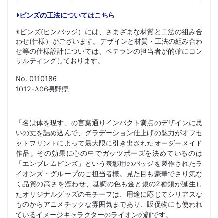
ピンズの工法についてはこちら
※ピンズ(ピンバッジ）には、さまざまな材質と工法の組み合
わせ(仕様）がございます。デザインと材質・工法の組み合わ
せ等の仕様設計については、ベテランの担当者が的確にコン
サルティングしております。
No. 0110186
1012-A06長野県
「名は体を現す」の言葉通りインパクト満点のデザインに思
いの丈を詰め込んで、グラデーション仕上げの魅力がオフセ
ットプリントによって最大限に引き出されたオーダーメイド
作品。その効果に心の中でガッツポーズを決めているのは
「エンブレムピンズ」という表彰用のバッジを製作されたラ
イオンズ・グループのご担当者様。見た目も豪華でさり気な
く品質の高さを漂わせ、基調の色も金と銀の2種類が誕生し
たオリジナルグッズのモチーフは、用途に応じてシリアスな
ものからアニメチックな雰囲気まであり、販促物にも使われ
ているイメージキャラクターのライオンの顔です。