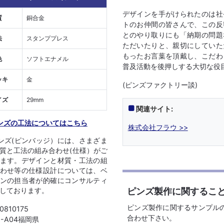
デザインを手がけられたのは社
質
銅合金
トのお仲間の皆さんで、この反
とのやり取りにも「納期の問題
法
スタンププレス
ただいたりと、親切にしていた
もったお言葉を頂戴し、こだわ
色
ソフトエナメル
普及活動を後押しする大切な役
ッキ
金
(ピンズファクトリー談)
イズ
29mm
関連サイト:
ンズの工法についてはこちら
株式会社フラウ >>
ンズ(ピンバッジ）には、さまざま
質と工法の組み合わせ(仕様）がご
ます。デザインと材質・工法の組
わせ等の仕様設計については、ベ
ンの担当者が的確にコンサルティ
ピンズ製作に関するこ
しております。
ピンズ製作に関するサンプル
 0810175
合わせ下さい。
01-A04福岡県