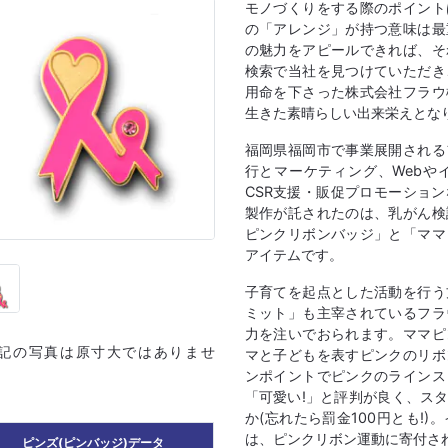
モノづくりをする際のポイント
の「アレンジ」が持つ意味は最
の魅力をアピールできれば、そ
検索で当社を見つけていただき
用命を下さった株式会社フラウ
生きた素晴らしい出来栄えとな
福岡県福岡市で事業展開される
行とマーケティング、Webや
CSR支援・販促プロモーショ
製作が託されたのは、乳がん検
ピンクリボンバッジ」と「ママ
アイテムです。
子育てを起点とした活動を行う
ミット」も主宰されているフラ
力を注いでおられます。ママピ
上記の写真は原寸大ではありませ
マと子どもを表すピンクのリボ
ンポイントでピンクのラインス
「可愛い!」と評判が良く、ス
か(忘れたら罰金100円とも!
は、ピンクリボン運動に寄付さ
ピンズ(ピンバッジ)データ