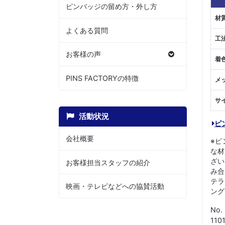
ピンバッジの留め方・外し方
材
よくある質問
工
お客様の声
着
PINS FACTORYの特徴
メ
サ
活動状況
ピ
会社概要
※ピ
な材
ざい
お客様担当スタッフの紹介
み合
テラ
映画・テレビなどへの協賛活動
ング
No.
11