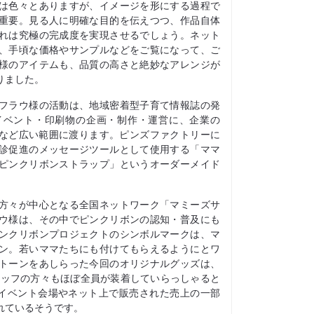
は色々とありますが、イメージを形にする過程で
重要。見る人に明確な目的を伝えつつ、作品自体
れは究極の完成度を実現させるでしょう。ネット
、手頃な価格やサンプルなどをご覧になって、ご
様のアイテムも、品質の高さと絶妙なアレンジが
りました。
フラウ様の活動は、地域密着型子育て情報誌の発
イベント・印刷物の企画・制作・運営に、企業の
ンなど広い範囲に渡ります。ピンズファクトリーに
診促進のメッセージツールとして使用する「ママ
ピンクリボンストラップ」というオーダーメイド
方々が中心となる全国ネットワーク「マミーズサ
ウ様は、その中でピンクリボンの認知・普及にも
ンクリボンプロジェクトのシンボルマークは、マ
ン。若いママたちにも付けてもらえるようにとワ
トーンをあしらった今回のオリジナルグッズは、
タッフの方々もほぼ全員が装着していらっしゃると
)。イベント会場やネット上で販売された売上の一部
れているそうです。