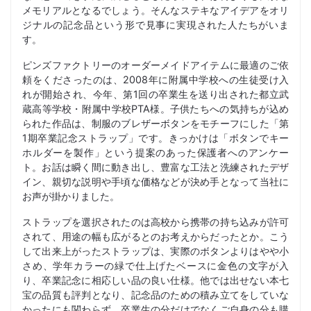
メモリアルとなるでしょう。そんなステキなアイデアをオリ
ジナルの記念品という形で見事に実現された人たちがいま
す。
ピンズファクトリーのオーダーメイドアイテムに最適のご依
頼をくださったのは、2008年に附属中学校への生徒受け入
れが開始され、今年、第1回の卒業生を送り出された都立武
蔵高等学校・附属中学校PTA様。子供たちへの気持ちが込め
られた作品は、制服のブレザーボタンをモチーフにした「第
1期卒業記念ストラップ」です。きっかけは「ボタンでキー
ホルダーを製作」という提案のあった保護者へのアンケー
ト。お話は瞬く間に動き出し、豊富な工法と洗練されたデザ
イン、親切な説明や手頃な価格などが決め手となって当社に
お声が掛かりました。
ストラップを選択されたのは高校から携帯の持ち込みが許可
されて、用途の幅も広がるとのお考えからだったとか。こう
して出来上がったストラップは、実際のボタンよりはやや小
さめ、学年カラーの緑で仕上げたベースに金色の文字が入
り、卒業記念に相応しい品の良い仕様。他では出せない本七
宝の品質も評判となり、記念品のための積み立てをしていな
かったにも関わらず、卒業生の分だけでなくご自身の分も購