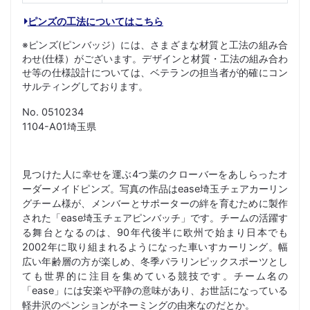
ピンズの工法についてはこちら
※ピンズ(ピンバッジ）には、さまざまな材質と工法の組み合
わせ(仕様）がございます。デザインと材質・工法の組み合わ
せ等の仕様設計については、ベテランの担当者が的確にコン
サルティングしております。
No. 0510234
1104-A01埼玉県
見つけた人に幸せを運ぶ4つ葉のクローバーをあしらったオ
ーダーメイドピンズ。写真の作品はease埼玉チェアカーリン
グチーム様が、メンバーとサポーターの絆を育むために製作
された「ease埼玉チェアピンバッチ」です。チームの活躍す
る舞台となるのは、90年代後半に欧州で始まり日本でも
2002年に取り組まれるようになった車いすカーリング。幅
広い年齢層の方が楽しめ、冬季パラリンピックスポーツとし
ても世界的に注目を集めている競技です。チーム名の
「ease」には安楽や平静の意味があり、お世話になっている
軽井沢のペンションがネーミングの由来なのだとか。