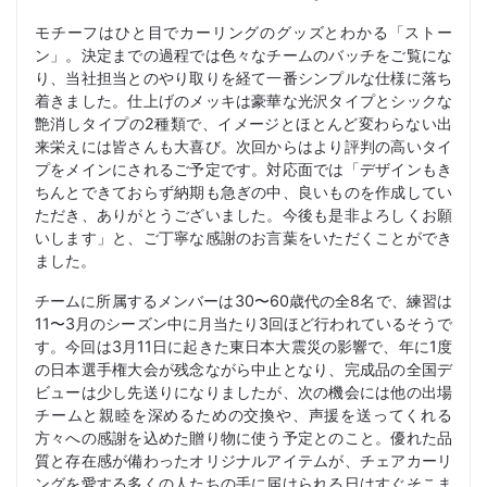
モチーフはひと目でカーリングのグッズとわかる「ストー
ン」。決定までの過程では色々なチームのバッチをご覧にな
り、当社担当とのやり取りを経て一番シンプルな仕様に落ち
着きました。仕上げのメッキは豪華な光沢タイプとシックな
艶消しタイプの2種類で、イメージとほとんど変わらない出
来栄えには皆さんも大喜び。次回からはより評判の高いタイ
プをメインにされるご予定です。対応面では「デザインもき
ちんとできておらず納期も急ぎの中、良いものを作成してい
ただき、ありがとうございました。今後も是非よろしくお願
いします」と、ご丁寧な感謝のお言葉をいただくことができ
ました。
チームに所属するメンバーは30〜60歳代の全8名で、練習は
11〜3月のシーズン中に月当たり3回ほど行われているそうで
す。今回は3月11日に起きた東日本大震災の影響で、年に1度
の日本選手権大会が残念ながら中止となり、完成品の全国デ
ビューは少し先送りになりましたが、次の機会には他の出場
チームと親睦を深めるための交換や、声援を送ってくれる
方々への感謝を込めた贈り物に使う予定とのこと。優れた品
質と存在感が備わったオリジナルアイテムが、チェアカーリ
ングを愛する多くの人たちの手に届けられる日はすぐそこま