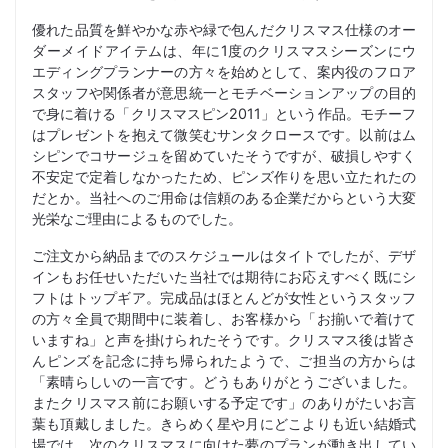
優れた品質を鮮やかな赤や緑で包んだクリスマス仕様のオー
ダーメイドアイテムは、年に1度のクリスマスシーズンにウ
エディングプランナーの方々を始めとして、案内役のフロア
スタッフや関係者が意思統一とモチベーションアップの目的
で身に着ける「クリスマスピン2011」という作品。モチーフ
はプレゼントを抱えて微笑むサンタクロースです。以前はム
シピンでコサージュを留めていたそうですが、破損しやすく
不安定で定着しなかったため、ピンズ作りを思い立たれたの
だとか。当社へのご用命は信頼のある企業だからという大変
光栄なご理由によるものでした。
ご注文から納品までのスケジュールはタイトでしたが、デザ
インもお任せいただいた当社では期待にお応えすべく既にシ
フトはトップギア。完成品はほとんどが女性というスタッフ
の方々全員で期間中に装着し、お客様から「お揃いで着けて
いますね」と声を掛けられたそうです。クリスマス後は皆さ
んピンズを記念に持ち帰られたようで、ご担当の方からは
「素晴らしいの一言です。どうもありがとうございました。
またクリスマス前にお願いする予定です」のありがたいお言
葉も頂戴しました。きらめく星や月にどこよりも近い結婚式
場では、次のクリスマスに向けた夢のプランが動き出してい