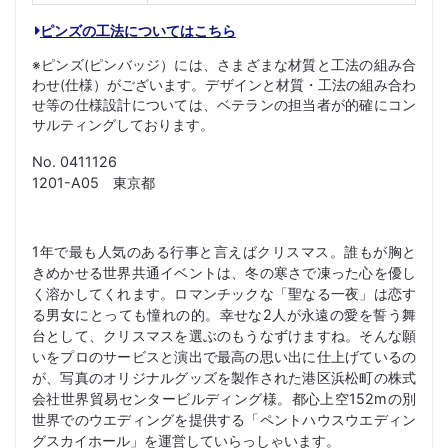
ピンズの工法についてはこちら
※ピンズ(ピンバッジ）には、さまざまな材質と工法の組み合
わせ(仕様）がございます。デザインと材質・工法の組み合わ
せ等の仕様設計については、ベテランの担当者が的確にコン
サルティングしております。
No. 0411126
1201-A05 東京都
1年で最も人気のある行事と言えばクリスマス。誰もが胸と
きめかせる世界共通イベントは、冬の寒さで凍った心を優し
く溶かしてくれます。ロマンチックな「聖なる一夜」は恋す
る男女にとっても憧れの的。幸せな2人が永遠の愛を誓う舞
台として、クリスマスを選ぶのもうなずけますね。そんな願
いをプロのサービスと演出で最高の思い出に仕上げているの
が、写真のオリジナルグッズを製作された港区浜松町の株式
会社世界貿易センタービルディング様。都心上空152mの別
世界でのウエディングを提供する「ペントハウスウエディン
グスカイホール」を運営していらっしゃいます。