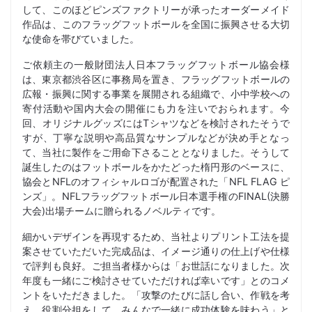
して、このほどピンズファクトリーが承ったオーダーメイド
作品は、このフラッグフットボールを全国に振興させる大切
な使命を帯びていました。
ご依頼主の一般財団法人日本フラッグフットボール協会様
は、東京都渋谷区に事務局を置き、フラッグフットボールの
広報・振興に関する事業を展開される組織で、小中学校への
寄付活動や国内大会の開催にも力を注いでおられます。今
回、オリジナルグッズにはTシャツなどを検討されたそうで
すが、丁寧な説明や高品質なサンプルなどが決め手となっ
て、当社に製作をご用命下さることとなりました。そうして
誕生したのはフットボールをかたどった楕円形のベースに、
協会とNFLのオフィシャルロゴが配置された「NFL FLAG ピ
ンズ」。NFLフラッグフットボール日本選手権のFINAL(決勝
大会)出場チームに贈られるノベルティです。
細かいデザインを再現するため、当社よりプリント工法を提
案させていただいた完成品は、イメージ通りの仕上げや仕様
で評判も良好。ご担当者様からは「お世話になりました。次
年度も一緒にご検討させていただければ幸いです」とのコメ
ントをいただきました。「攻撃のたびに話し合い、作戦を考
え、役割分担をして、みんなで一緒に成功体験を味わう」と