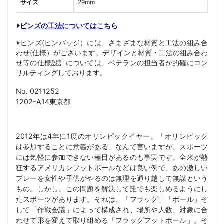
サイズ
29mm
ピンズの工法についてはこちら
※ピンズ(ピンバッジ）には、さまざまな材質と工法の組み合
わせ(仕様）がございます。デザインと材質・工法の組み合わ
せ等の仕様設計については、ベテランの担当者が的確にコン
サルティングしております。
No. 0211252
1202-A14東京都
2012年は4年に1度のオリンピックイヤー。「オリンピック
は参加することに意義がある」なんて言いますが、スポーツ
には気軽に参加できない種目があるのも事実です。全米が熱
狂するアメリカンフットボールなどは良い例で、あの激しい
プレーを女性や子供がやるのは無理を通り越して無謀という
もの。しかし、この問題を解決して誰でも楽しめるようにし
たスポーツがあります。それは、「フラッグ」「ボール」そ
して「作戦会議」によって構成され、場所や人数、対象に合
わせて形を変えて取り組める「フラッグフットボール」。そ